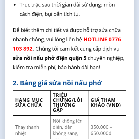
Trục trặc sau thời gian dài sử dụng: mòn
cách điện, bụi bẩn tích tụ.
Để biết thêm chi tiết và được hỗ trợ sửa chữa
nhanh chóng, vui lòng liên hệ
HOTLINE 0776
103 892
. Chúng tôi cam kết cung cấp dịch vụ
sửa nồi nấu phở điện quận 5
chuyên nghiệp,
kiểm tra miễn phí, bảo hành dài hạn!
2. Bảng giá sửa nồi nấu phở
TRIỆU
HẠNG MỤC
CHỨNG/LỖI
GIÁ THAM
SỬA CHỮA
THƯỜNG
KHẢO (VNĐ)
GẶP
Nồi không lên
Thay thanh
điện, đèn
350.000 –
nhiệt
không sáng,
650.000đ