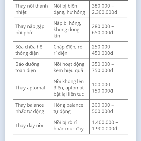
Thay nồi thanh
Nồi bị biến
380.000 –
nhiệt
dạng, hư hỏng
2.300.000đ
Nắp bị hỏng,
Thay nắp gập
280.000 –
không đóng
nồi phở
650.000đ
kín
Sửa chữa hệ
Chập điện, rò
250.000 –
thống điện
rỉ điện
450.000đ
Bảo dưỡng
Nồi hoạt động
350.000 –
toàn diện
kém hiệu quả
750.000đ
Nồi không lên
100.000 –
Thay aptomat
điện, aptomat
150.000đ
bật lại liên tục
Thay balance
Hỏng balance
300.000 –
nhấc tự động
tự động
500.000đ
Nồi bị rò rỉ
1.400.000 –
Thay đáy nồi
hoặc mục đáy
1.900.000đ