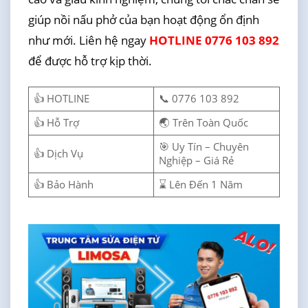
giúp nồi nấu phở của bạn hoạt động ổn định
như mới. Liên hệ ngay
HOTLINE 0776 103 892
để được hỗ trợ kịp thời.
👍 HOTLINE
📞 0776 103 892
👍 Hỗ Trợ
🌏 Trên Toàn Quốc
🎯 Uy Tín – Chuyên
👍 Dịch Vụ
Nghiệp – Giá Rẻ
👍 Bảo Hành
⌛ Lên Đến 1 Năm