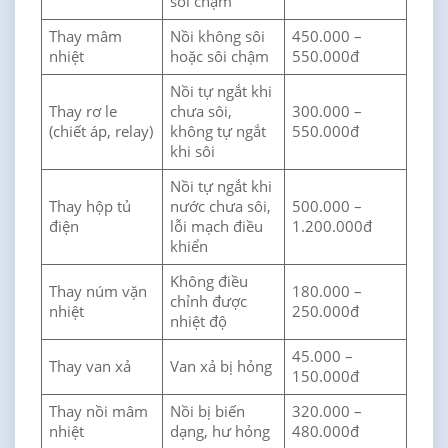
sôi chậm
Thay mâm
Nồi không sôi
450.000 –
nhiệt
hoặc sôi chậm
550.000đ
Nồi tự ngắt khi
Thay rơ le
chưa sôi,
300.000 –
(chiết áp, relay)
không tự ngắt
550.000đ
khi sôi
Nồi tự ngắt khi
Thay hộp tủ
nước chưa sôi,
500.000 –
điện
lỗi mạch điều
1.200.000đ
khiển
Không điều
Thay núm vặn
180.000 –
chỉnh được
nhiệt
250.000đ
nhiệt độ
45.000 –
Thay van xả
Van xả bị hỏng
150.000đ
Thay nồi mâm
Nồi bị biến
320.000 –
nhiệt
dạng, hư hỏng
480.000đ