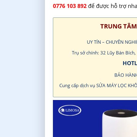
0776 103 892
để được hỗ trợ nh
TRUNG TÂM
UY TÍN – CHUYÊN NGH
Trụ sở chính: 32 Lũy Bán Bíc
HOTL
BẢO HÀN
Cung cấp dịch vụ SỬA MÁY LỌC KH