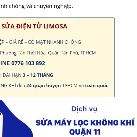
anh chóng và chuyên nghiệp.
 SỬA ĐIỆN TỬ LIMOSA
IỆP – GIÁ RẺ – CÓ MẶT NHANH CHÓNG
h, Phường Tân Thới Hòa, Quận Tân Phú, TPHCM
INE 0776 103 892
H DÀI HẠN
3 – 12 THÁNG
ÔNG KHÍ đến
24 quận huyện
TPHCM và
toàn quốc