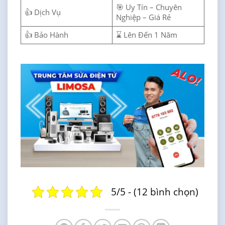
🎯 Uy Tín – Chuyên
👍 Dịch Vụ
Nghiệp – Giá Rẻ
👍 Bảo Hành
⌛ Lên Đến 1 Năm
5/5 - (12 bình chọn)