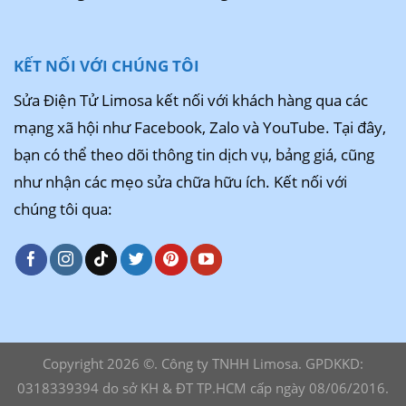
KẾT NỐI VỚI CHÚNG TÔI
Sửa Điện Tử Limosa kết nối với khách hàng qua các
mạng xã hội như Facebook, Zalo và YouTube. Tại đây,
bạn có thể theo dõi thông tin dịch vụ, bảng giá, cũng
như nhận các mẹo sửa chữa hữu ích. Kết nối với
chúng tôi qua:
Copyright 2026 ©. Công ty TNHH Limosa. GPDKKD:
0318339394 do sở KH & ĐT TP.HCM cấp ngày 08/06/2016.