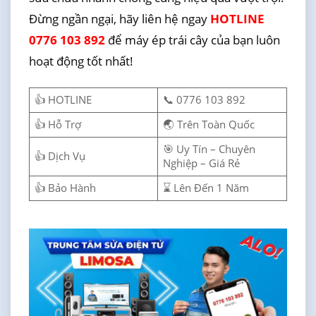
Đừng ngần ngại, hãy liên hệ ngay
HOTLINE
0776 103 892
để máy ép trái cây của bạn luôn
hoạt động tốt nhất!
👍 HOTLINE
📞 0776 103 892
👍 Hỗ Trợ
🌏 Trên Toàn Quốc
🎯 Uy Tín – Chuyên
👍 Dịch Vụ
Nghiệp – Giá Rẻ
👍 Bảo Hành
⌛ Lên Đến 1 Năm