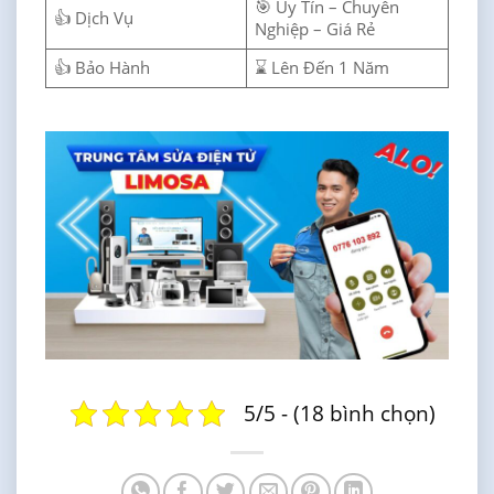
🎯 Uy Tín – Chuyên
👍 Dịch Vụ
Nghiệp – Giá Rẻ
👍 Bảo Hành
⌛ Lên Đến 1 Năm
5/5 - (18 bình chọn)