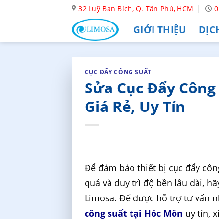
Skip
32 Luỹ Bán Bích, Q. Tân Phú, HCM
0
to
GIỚI THIỆU
DỊC
content
CỤC ĐẨY CÔNG SUẤT
Sửa Cục Đẩy Công 
Giá Rẻ, Uy Tín
Để đảm bảo thiết bị cục đẩy côn
quả và duy trì độ bền lâu dài, 
Limosa. Để được hỗ trợ tư vấn 
công suất tại Hóc Môn
uy tín, x