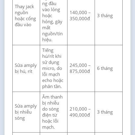
ng đầu
Thay jack
vào lỏng
nguồn
140,000 –
hoặc
3 tháng
hoặc cổng
350,000đ
hỏng, gây
đầu vào
mất
nguồn/tín
hiệu.
Tiếng
hú/rít khi
sử dụng
Sửa amply
245,000 –
micro, do
6 tháng
bị hú, rít
875,000đ
lỗi mạch
echo hoặc
phân tần.
Âm thanh
bị nhiễu
Sửa amply
do sóng
210,000 –
bị nhiễu
3 tháng
điện từ
490,000đ
sóng
hoặc lỗi
mạch.