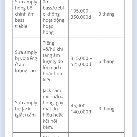
Sửa amply
âm
hỏng bộ
bass/trebl
105,000 –
chỉnh âm
e không
3 tháng
350,000đ
bass,
hoạt động
treble
hoặc
hỏng.
Tiếng
vỡ/hú khi
Sửa amply
tăng âm
bị vỡ tiếng
315,000 –
lượng, do
6 tháng
ở âm
525,000đ
lỗi mạch
lượng cao
hoặc linh
kiện.
Jack cắm
micro/loa
Sửa amply
hỏng, gây
45,000 –
hư jack
mất tín
3 tháng
140,000đ
(giắc) cắm
hiệu hoặc
kết nối
kém.