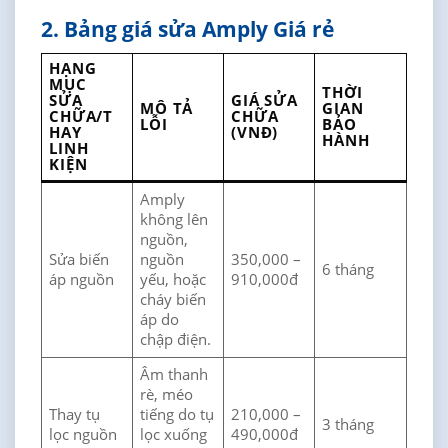
2. Bảng giá sửa Amply Giá rẻ
HẠNG
MỤC
THỜI
SỬA
GIÁ SỬA
MÔ TẢ
GIAN
CHỮA/T
CHỮA
LỖI
BẢO
HAY
(VNĐ)
HÀNH
LINH
KIỆN
Amply
không lên
nguồn,
Sửa biến
nguồn
350,000 –
6 tháng
áp nguồn
yếu, hoặc
910,000đ
cháy biến
áp do
chập điện.
Âm thanh
rè, méo
Thay tụ
tiếng do tụ
210,000 –
3 tháng
lọc nguồn
lọc xuống
490,000đ