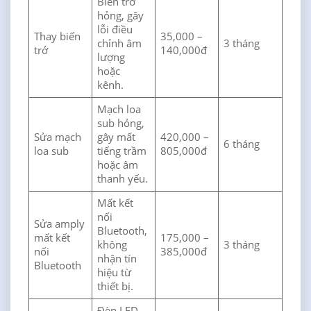
Biến trở
hỏng, gây
lỗi điều
Thay biến
35,000 –
chỉnh âm
3 tháng
trở
140,000đ
lượng
hoặc
kênh.
Mạch loa
sub hỏng,
Sửa mạch
gây mất
420,000 –
6 tháng
loa sub
tiếng trầm
805,000đ
hoặc âm
thanh yếu.
Mất kết
nối
Sửa amply
Bluetooth,
mất kết
175,000 –
không
3 tháng
nối
385,000đ
nhận tín
Bluetooth
hiệu từ
thiết bị.
Đèn LED