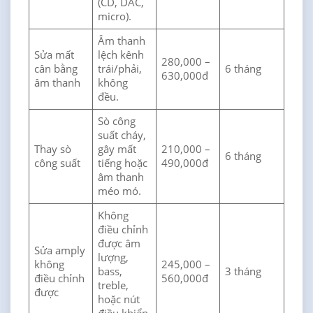
(CD, DAC,
micro).
Âm thanh
Sửa mất
lệch kênh
280,000 –
cân bằng
trái/phải,
6 tháng
630,000đ
âm thanh
không
đều.
Sò công
suất cháy,
Thay sò
gây mất
210,000 –
6 tháng
công suất
tiếng hoặc
490,000đ
âm thanh
méo mó.
Không
điều chỉnh
được âm
Sửa amply
lượng,
không
245,000 –
bass,
3 tháng
điều chỉnh
560,000đ
treble,
được
hoặc nút