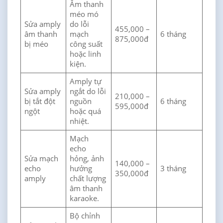
Âm thanh
méo mó
Sửa amply
do lỗi
455,000 –
âm thanh
mạch
6 tháng
875,000đ
bị méo
công suất
hoặc linh
kiện.
Amply tự
Sửa amply
ngắt do lỗi
210,000 –
bị tắt đột
nguồn
6 tháng
595,000đ
ngột
hoặc quá
nhiệt.
Mạch
echo
Sửa mạch
hỏng, ảnh
140,000 –
echo
hưởng
3 tháng
350,000đ
amply
chất lượng
âm thanh
karaoke.
Bộ chỉnh