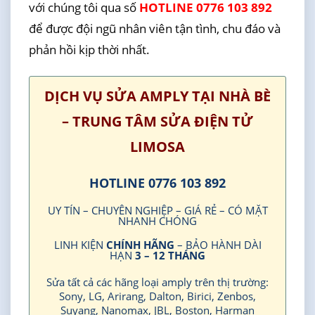
với chúng tôi qua số
HOTLINE 0776 103 892
để được đội ngũ nhân viên tận tình, chu đáo và
phản hồi kịp thời nhất.
DỊCH VỤ SỬA AMPLY TẠI NHÀ BÈ
– TRUNG TÂM SỬA ĐIỆN TỬ
LIMOSA
HOTLINE 0776 103 892
UY TÍN – CHUYÊN NGHIỆP – GIÁ RẺ – CÓ MẶT
NHANH CHÓNG
LINH KIỆN
CHÍNH HÃNG
– BẢO HÀNH DÀI
HẠN
3 – 12 THÁNG
Sửa tất cả các hãng loại amply trên thị trường:
Sony, LG, Arirang, Dalton, Birici, Zenbos,
Suyang, Nanomax, JBL, Boston, Harman