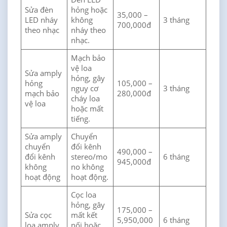
Sửa đèn
hỏng hoặc
35,000 –
LED nháy
không
3 tháng
700,000đ
theo nhạc
nháy theo
nhạc.
Mạch bảo
vệ loa
Sửa amply
hỏng, gây
hỏng
105,000 –
nguy cơ
3 tháng
mạch bảo
280,000đ
cháy loa
vệ loa
hoặc mất
tiếng.
Sửa amply
Chuyển
chuyển
đổi kênh
490,000 –
đổi kênh
stereo/mo
6 tháng
945,000đ
không
no không
hoạt động
hoạt động.
Cọc loa
hỏng, gây
175,000 –
Sửa cọc
mất kết
5,950,000
6 tháng
loa amply
nối hoặc