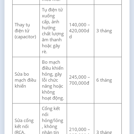
Tụ điện tử
xuống
cấp, ảnh
Thay tụ
140,000 –
hưởng
điện tử
420,000d
3 tháng
chất lượng
(capacitor)
d
âm thanh
hoặc gây
rè.
Bo mạch
điều khiển
Sửa bo
hỏng, gây
245,000 –
mạch điều
lỗi chức
6 tháng
700,000đ
khiển
năng hoặc
không
hoạt động.
Cổng kết
nối
Sửa cổng
hỏng/lỏng
kết nối
, không
210,000 –
(RCA,
nhận tín
3 tháng