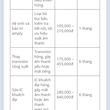
điều khiển
hỏng.
Loại bỏ
bụi bẩn,
Vệ sinh và
kiểm tra
105,000 –
bảo trì
kết nối, tối
1 tháng
210,000đ
amply
ưu hiệu
suất âm
thanh.
Transistor
Thay
hỏng, gây
175,000 –
transistor
âm thanh
6 tháng
455,000đ
công suất
yếu hoặc
mất tiếng.
IC khuếch
đại hỏng,
Sửa IC
gây mất
280,000 –
khuếch
âm thanh
6 tháng
840,000đ
đại
hoặc âm
thanh
méo mó.