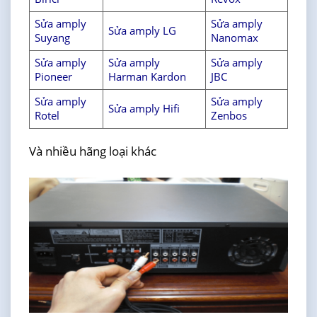
Sửa amply
Sửa amply
Sửa amply LG
Suyang
Nanomax
Sửa amply
Sửa amply
Sửa amply
Pioneer
Harman Kardon
JBC
Sửa amply
Sửa amply
Sửa amply Hifi
Rotel
Zenbos
Và nhiều hãng loại khác