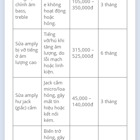
105,000 –
chỉnh âm
e không
3 tháng
350,000đ
bass,
hoạt động
treble
hoặc
hỏng.
Tiếng
vỡ/hú khi
Sửa amply
tăng âm
bị vỡ tiếng
315,000 –
lượng, do
6 tháng
ở âm
525,000đ
lỗi mạch
lượng cao
hoặc linh
kiện.
Jack cắm
micro/loa
Sửa amply
hỏng, gây
45,000 –
hư jack
mất tín
3 tháng
140,000đ
(giắc) cắm
hiệu hoặc
kết nối
kém.
Biến trở
hỏng, gây