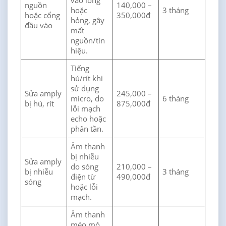
vào lỏng
nguồn
140,000 –
hoặc
3 tháng
hoặc cổng
350,000đ
hỏng, gây
đầu vào
mất
nguồn/tín
hiệu.
Tiếng
hú/rít khi
sử dụng
Sửa amply
245,000 –
micro, do
6 tháng
bị hú, rít
875,000đ
lỗi mạch
echo hoặc
phân tần.
Âm thanh
bị nhiễu
Sửa amply
do sóng
210,000 –
bị nhiễu
3 tháng
điện từ
490,000đ
sóng
hoặc lỗi
mạch.
Âm thanh
méo mó