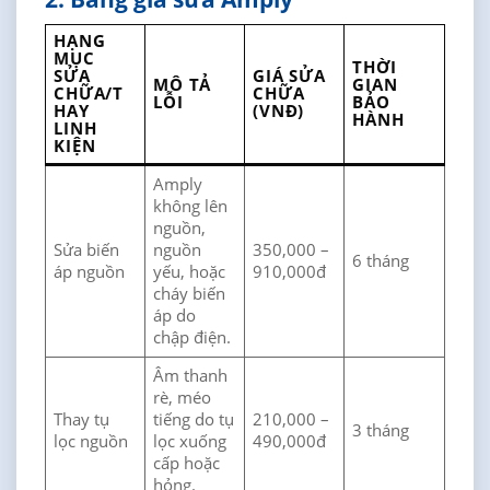
HẠNG
MỤC
THỜI
SỬA
GIÁ SỬA
MÔ TẢ
GIAN
CHỮA/T
CHỮA
LỖI
BẢO
HAY
(VNĐ)
HÀNH
LINH
KIỆN
Amply
không lên
nguồn,
Sửa biến
nguồn
350,000 –
6 tháng
áp nguồn
yếu, hoặc
910,000đ
cháy biến
áp do
chập điện.
Âm thanh
rè, méo
Thay tụ
tiếng do tụ
210,000 –
3 tháng
lọc nguồn
lọc xuống
490,000đ
cấp hoặc
hỏng.