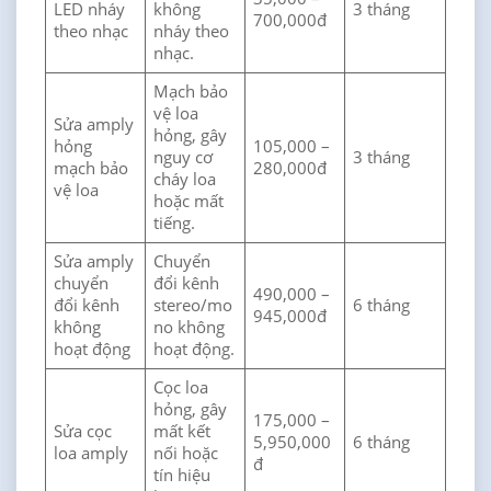
LED nháy
không
3 tháng
700,000đ
theo nhạc
nháy theo
nhạc.
Mạch bảo
vệ loa
Sửa amply
hỏng, gây
hỏng
105,000 –
nguy cơ
3 tháng
mạch bảo
280,000đ
cháy loa
vệ loa
hoặc mất
tiếng.
Sửa amply
Chuyển
chuyển
đổi kênh
490,000 –
đổi kênh
stereo/mo
6 tháng
945,000đ
không
no không
hoạt động
hoạt động.
Cọc loa
hỏng, gây
175,000 –
Sửa cọc
mất kết
5,950,000
6 tháng
loa amply
nối hoặc
đ
tín hiệu