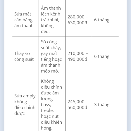
Âm thanh
Sửa mất
lệch kênh
280,000 –
cân bằng
trái/phải,
6 tháng
630,000đ
âm thanh
không
đều.
Sò công
suất cháy,
Thay sò
gây mất
210,000 –
6 tháng
công suất
tiếng hoặc
490,000đ
âm thanh
méo mó.
Không
điều chỉnh
được âm
Sửa amply
lượng,
không
245,000 –
bass,
3 tháng
điều chỉnh
560,000đ
treble,
được
hoặc nút
điều khiển
hỏng.