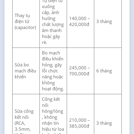
Tụ điện tử
xuống
cấp, ảnh
Thay tụ
hưởng
140,000 –
điện tử
3 tháng
chất lượng
420,000đ
(capacitor)
âm thanh
hoặc gây
rè.
Bo mạch
điều khiển
Sửa bo
hỏng, gây
245,000 –
mạch điều
lỗi chức
6 tháng
700,000đ
khiển
năng hoặc
không
hoạt động.
Cổng kết
nối
Sửa cổng
hỏng/lỏng
kết nối
, không
210,000 –
(RCA,
nhận tín
3 tháng
385,000đ
3.5mm,
hiệu từ loa