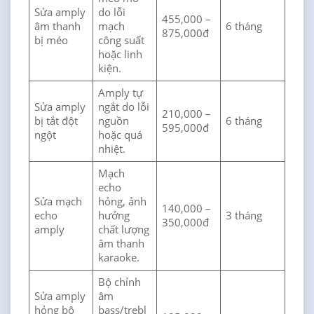
Sửa amply
do lỗi
455,000 –
âm thanh
mạch
6 tháng
875,000đ
bị méo
công suất
hoặc linh
kiện.
Amply tự
Sửa amply
ngắt do lỗi
210,000 –
bị tắt đột
nguồn
6 tháng
595,000đ
ngột
hoặc quá
nhiệt.
Mạch
echo
Sửa mạch
hỏng, ảnh
140,000 –
echo
hưởng
3 tháng
350,000đ
amply
chất lượng
âm thanh
karaoke.
Bộ chỉnh
Sửa amply
âm
hỏng bộ
bass/trebl