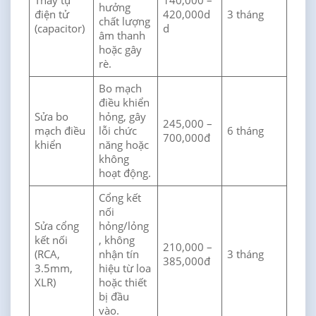
Thay tụ
140,000 –
hưởng
điện tử
420,000d
3 tháng
chất lượng
(capacitor)
d
âm thanh
hoặc gây
rè.
Bo mạch
điều khiển
Sửa bo
hỏng, gây
245,000 –
mạch điều
lỗi chức
6 tháng
700,000đ
khiển
năng hoặc
không
hoạt động.
Cổng kết
nối
Sửa cổng
hỏng/lỏng
kết nối
, không
210,000 –
(RCA,
nhận tín
3 tháng
385,000đ
3.5mm,
hiệu từ loa
XLR)
hoặc thiết
bị đầu
vào.