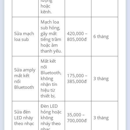
lượng
hoặc
kênh.
Mạch loa
sub hỏng,
Sửa mạch
gây mất
420,000 –
6 tháng
loa sub
tiếng trầm
805,000đ
hoặc âm
thanh yếu.
Mất kết
nối
Sửa amply
Bluetooth,
mất kết
175,000 –
không
3 tháng
nối
385,000đ
nhận tín
Bluetooth
hiệu từ
thiết bị.
Đèn LED
Sửa đèn
hỏng hoặc
35,000 –
LED nháy
không
3 tháng
700,000đ
theo nhạc
nháy theo
nhạc.