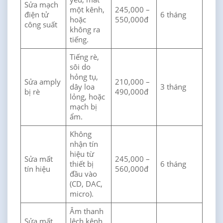
Sửa mạch
một kênh,
245,000 –
điện tử
6 tháng
hoặc
550,000đ
công suất
không ra
tiếng.
Tiếng rè,
sôi do
hỏng tụ,
Sửa amply
210,000 –
dây loa
3 tháng
bị rè
490,000đ
lỏng, hoặc
mạch bị
ẩm.
Không
nhận tín
hiệu từ
Sửa mất
245,000 –
thiết bị
6 tháng
tín hiệu
560,000đ
đầu vào
(CD, DAC,
micro).
Âm thanh
Sửa mất
lệch kênh