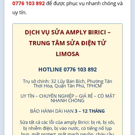
0776 103 892
để được phục vụ nhanh chóng và
uy tín.
DỊCH VỤ SỬA AMPLY BIRICI –
TRUNG TÂM SỬA ĐIỆN TỬ
LIMOSA
HOTLINE 0776 103 892
Trụ sở chính: 32 Lũy Bán Bích, Phường Tân
Thới Hòa, Quận Tân Phú, TPHCM
UY TÍN – CHUYÊN NGHIỆP – GIÁ RẺ – CÓ MẶT
NHANH CHÓNG
BẢO HÀNH DÀI HẠN
3 – 12 THÁNG
Sửa tất cả các lỗi của amply Birici: bị rè, bị sôi,
bị nhiễm điện, bị vào nước, có tiếng nổ lụp
bụp, mất protect, mất mạch nguồn, cháy cầu