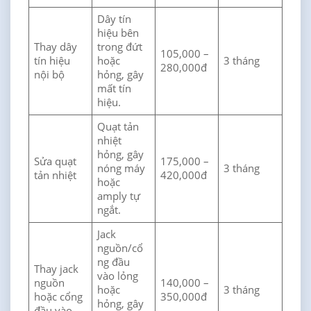
Dây tín
hiệu bên
Thay dây
trong đứt
105,000 –
tín hiệu
hoặc
3 tháng
280,000đ
nội bộ
hỏng, gây
mất tín
hiệu.
Quạt tản
nhiệt
hỏng, gây
Sửa quạt
175,000 –
nóng máy
3 tháng
tản nhiệt
420,000đ
hoặc
amply tự
ngắt.
Jack
nguồn/cổ
ng đầu
Thay jack
vào lỏng
nguồn
140,000 –
hoặc
3 tháng
hoặc cổng
350,000đ
hỏng, gây
đầu vào