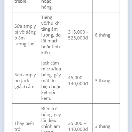
treble
hoặc
hỏng.
Tiếng
vỡ/hú khi
Sửa amply
tăng âm
bị vỡ tiếng
315,000 –
lượng, do
6 tháng
ở âm
525,000đ
lỗi mạch
lượng cao
hoặc linh
kiện.
Jack cắm
micro/loa
Sửa amply
hỏng, gây
45,000 –
hư jack
mất tín
3 tháng
140,000đ
(giắc) cắm
hiệu hoặc
kết nối
kém.
Biến trở
hỏng, gây
lỗi điều
Thay biến
35,000 –
chỉnh âm
3 tháng
trở
140,000đ