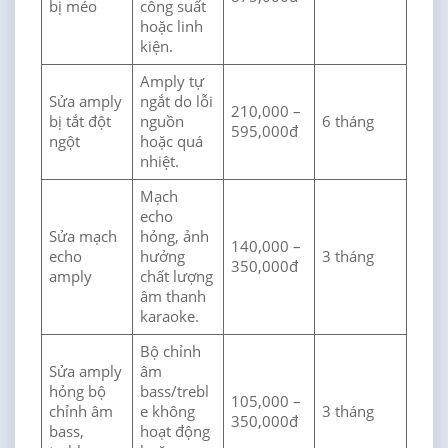
bị méo
công suất
hoặc linh
kiện.
Amply tự
Sửa amply
ngắt do lỗi
210,000 –
bị tắt đột
nguồn
6 tháng
595,000đ
ngột
hoặc quá
nhiệt.
Mạch
echo
Sửa mạch
hỏng, ảnh
140,000 –
echo
hưởng
3 tháng
350,000đ
amply
chất lượng
âm thanh
karaoke.
Bộ chỉnh
Sửa amply
âm
hỏng bộ
bass/trebl
105,000 –
chỉnh âm
e không
3 tháng
350,000đ
bass,
hoạt động