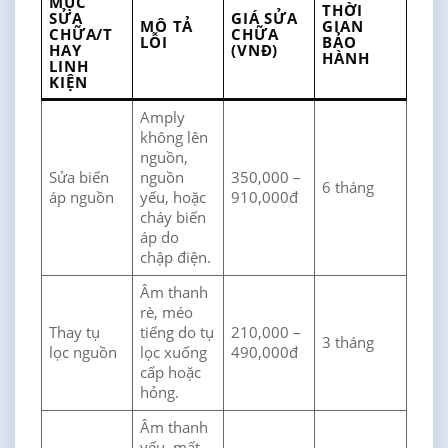
MỤC
THỜI
SỬA
GIÁ SỬA
MÔ TẢ
GIAN
CHỮA/T
CHỮA
LỖI
BẢO
HAY
(VNĐ)
HÀNH
LINH
KIỆN
Amply
không lên
nguồn,
Sửa biến
nguồn
350,000 –
6 tháng
áp nguồn
yếu, hoặc
910,000đ
cháy biến
áp do
chập điện.
Âm thanh
rè, méo
Thay tụ
tiếng do tụ
210,000 –
3 tháng
lọc nguồn
lọc xuống
490,000đ
cấp hoặc
hỏng.
Âm thanh
yếu, mất