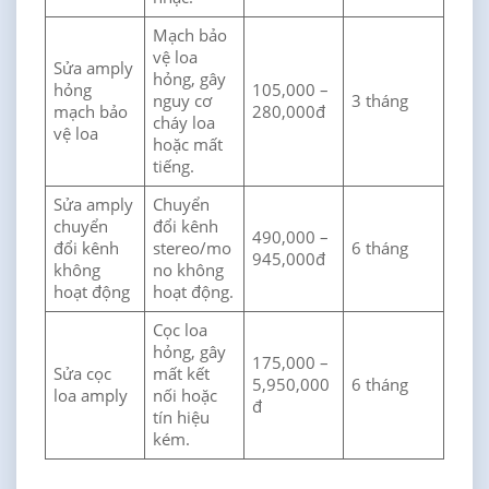
Mạch bảo
vệ loa
Sửa amply
hỏng, gây
hỏng
105,000 –
nguy cơ
3 tháng
mạch bảo
280,000đ
cháy loa
vệ loa
hoặc mất
tiếng.
Sửa amply
Chuyển
chuyển
đổi kênh
490,000 –
đổi kênh
stereo/mo
6 tháng
945,000đ
không
no không
hoạt động
hoạt động.
Cọc loa
hỏng, gây
175,000 –
Sửa cọc
mất kết
5,950,000
6 tháng
loa amply
nối hoặc
đ
tín hiệu
kém.