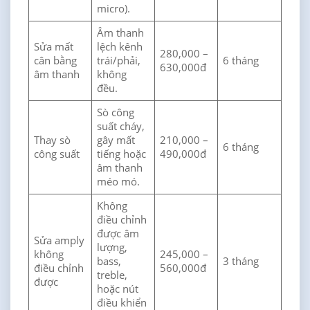
micro).
Âm thanh
Sửa mất
lệch kênh
280,000 –
cân bằng
trái/phải,
6 tháng
630,000đ
âm thanh
không
đều.
Sò công
suất cháy,
Thay sò
gây mất
210,000 –
6 tháng
công suất
tiếng hoặc
490,000đ
âm thanh
méo mó.
Không
điều chỉnh
được âm
Sửa amply
lượng,
không
245,000 –
bass,
3 tháng
điều chỉnh
560,000đ
treble,
được
hoặc nút
điều khiển