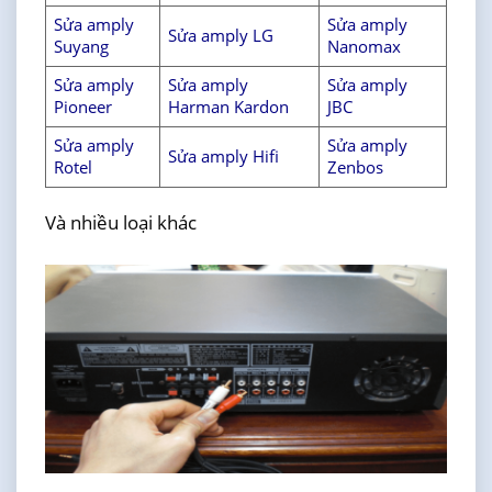
Sửa amply
Sửa amply
Sửa amply LG
Suyang
Nanomax
Sửa amply
Sửa amply
Sửa amply
Pioneer
Harman Kardon
JBC
Sửa amply
Sửa amply
Sửa amply Hifi
Rotel
Zenbos
Và nhiều loại khác