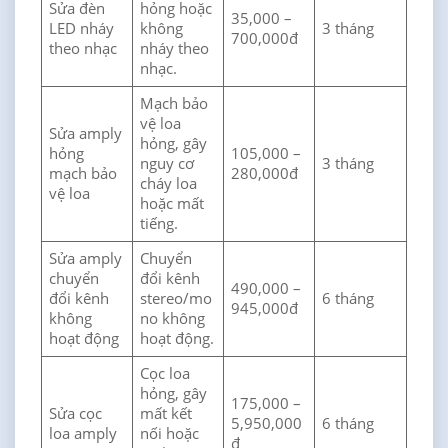
Sửa đèn
hỏng hoặc
35,000 –
LED nháy
không
3 tháng
700,000đ
theo nhạc
nháy theo
nhạc.
Mạch bảo
vệ loa
Sửa amply
hỏng, gây
hỏng
105,000 –
nguy cơ
3 tháng
mạch bảo
280,000đ
cháy loa
vệ loa
hoặc mất
tiếng.
Sửa amply
Chuyển
chuyển
đổi kênh
490,000 –
đổi kênh
stereo/mo
6 tháng
945,000đ
không
no không
hoạt động
hoạt động.
Cọc loa
hỏng, gây
175,000 –
Sửa cọc
mất kết
5,950,000
6 tháng
loa amply
nối hoặc
đ