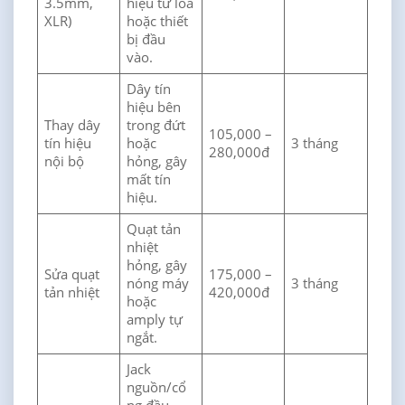
3.5mm,
hiệu từ loa
XLR)
hoặc thiết
bị đầu
vào.
Dây tín
hiệu bên
Thay dây
trong đứt
105,000 –
tín hiệu
hoặc
3 tháng
280,000đ
nội bộ
hỏng, gây
mất tín
hiệu.
Quạt tản
nhiệt
hỏng, gây
Sửa quạt
175,000 –
nóng máy
3 tháng
tản nhiệt
420,000đ
hoặc
amply tự
ngắt.
Jack
nguồn/cổ