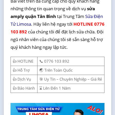
Bài viết trên đã cung cấp cho quý khách hàng
những thông tin quan trọng về dịch vụ
sửa
amply quận Tân Bình
tại Trung Tâm
Sửa Điện
Tử Limosa
. Hãy liên hệ ngay tới
HOTLINE 0776
103 892
của chúng tôi để đặt lịch sửa chữa. Đội
ngũ nhân viên của chúng tôi sẽ sẵn sàng hỗ trợ
quý khách hàng ngay lập tức.
👍 HOTLINE
📞 0776 103 892
👍 Hỗ Trợ
🌏 Trên Toàn Quốc
👍 Dịch Vụ
🎯 Uy Tín – Chuyên Nghiệp – Giá Rẻ
👍 Bảo Hành
⌛ Lên Đến 1 Năm