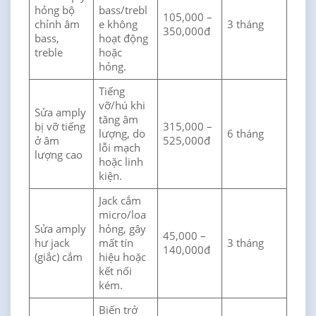
hỏng bộ
bass/trebl
105,000 –
chỉnh âm
e không
3 tháng
350,000đ
bass,
hoạt động
treble
hoặc
hỏng.
Tiếng
vỡ/hú khi
Sửa amply
tăng âm
bị vỡ tiếng
315,000 –
lượng, do
6 tháng
ở âm
525,000đ
lỗi mạch
lượng cao
hoặc linh
kiện.
Jack cắm
micro/loa
Sửa amply
hỏng, gây
45,000 –
hư jack
mất tín
3 tháng
140,000đ
(giắc) cắm
hiệu hoặc
kết nối
kém.
Biến trở