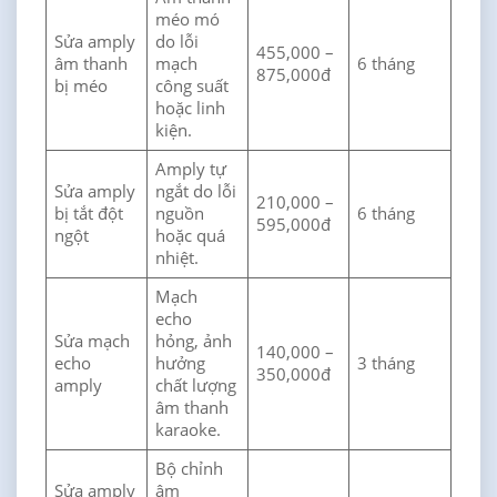
méo mó
Sửa amply
do lỗi
455,000 –
âm thanh
mạch
6 tháng
875,000đ
bị méo
công suất
hoặc linh
kiện.
Amply tự
Sửa amply
ngắt do lỗi
210,000 –
bị tắt đột
nguồn
6 tháng
595,000đ
ngột
hoặc quá
nhiệt.
Mạch
echo
Sửa mạch
hỏng, ảnh
140,000 –
echo
hưởng
3 tháng
350,000đ
amply
chất lượng
âm thanh
karaoke.
Bộ chỉnh
Sửa amply
âm