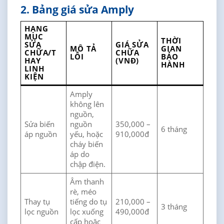
2. Bảng giá sửa Amply
HẠNG
MỤC
THỜI
SỬA
GIÁ SỬA
MÔ TẢ
GIAN
CHỮA/T
CHỮA
LỖI
BẢO
HAY
(VNĐ)
HÀNH
LINH
KIỆN
Amply
không lên
nguồn,
Sửa biến
nguồn
350,000 –
6 tháng
áp nguồn
yếu, hoặc
910,000đ
cháy biến
áp do
chập điện.
Âm thanh
rè, méo
Thay tụ
tiếng do tụ
210,000 –
3 tháng
lọc nguồn
lọc xuống
490,000đ
cấp hoặc