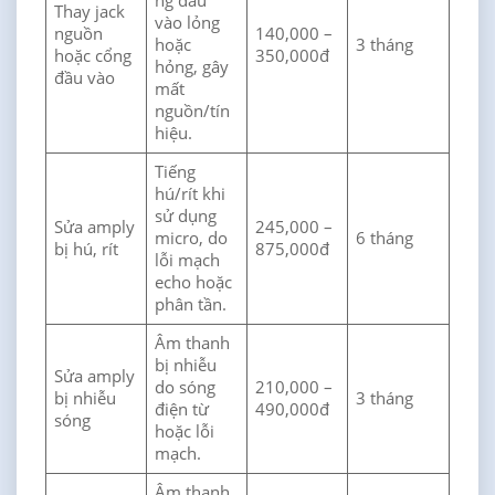
ng đầu
Thay jack
vào lỏng
nguồn
140,000 –
hoặc
3 tháng
hoặc cổng
350,000đ
hỏng, gây
đầu vào
mất
nguồn/tín
hiệu.
Tiếng
hú/rít khi
sử dụng
Sửa amply
245,000 –
micro, do
6 tháng
bị hú, rít
875,000đ
lỗi mạch
echo hoặc
phân tần.
Âm thanh
bị nhiễu
Sửa amply
do sóng
210,000 –
bị nhiễu
3 tháng
điện từ
490,000đ
sóng
hoặc lỗi
mạch.
Âm thanh