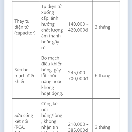
Tụ điện tử
xuống
cấp, ảnh
Thay tụ
hưởng
140,000 –
điện tử
3 tháng
chất lượng
420,000đ
(capacitor)
âm thanh
hoặc gây
rè.
Bo mạch
điều khiển
Sửa bo
hỏng, gây
245,000 –
mạch điều
lỗi chức
6 tháng
700,000đ
khiển
năng hoặc
không
hoạt động.
Cổng kết
nối
Sửa cổng
hỏng/lỏng
kết nối
, không
210,000 –
(RCA,
nhận tín
3 tháng
385,000đ