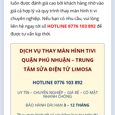
luôn được đánh giá cao bởi khách hàng nhờ vào
giá cả hợp lý và quy trình thay màn hình ti vi
chuyên nghiệp. Nếu bạn có nhu cầu, vui lòng
liên hệ ngay tới số
HOTLINE 0776 103 892
để
được tư vấn kịp thời.
DỊCH VỤ THAY MÀN HÌNH TIVI
QUẬN PHÚ NHUẬN – TRUNG
TÂM SỬA ĐIỆN TỬ LIMOSA
HOTLINE 0776 103 892
UY TÍN – CHUYÊN NGHIỆP – GIÁ RẺ – CÓ MẶT
NHANH CHÓNG
BẢO HÀNH DÀI HẠN
3 – 12 THÁNG
Thay màn hình tất cả các hãng loại tivi trên thị