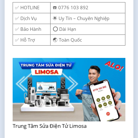
✅ HOTLINE
☎️ 0776 103 892
✅ Dịch Vụ
🌟 Uy Tín – Chuyên Nghiệp
✅ Bảo Hành
⭕ Dài Hạn
✅ Hỗ Trợ
🌏 Toàn Quốc
Trung Tâm Sửa Điện Tử Limosa