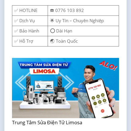
✅ HOTLINE
☎️ 0776 103 892
✅ Dịch Vụ
🌟 Uy Tín – Chuyên Nghiệp
✅ Bảo Hành
⭕ Dài Hạn
✅ Hỗ Trợ
🌏 Toàn Quốc
Trung Tâm Sửa Điện Tử Limosa