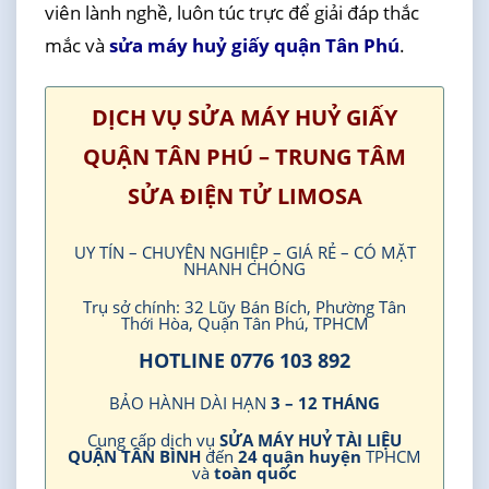
viên lành nghề, luôn túc trực để giải đáp thắc
mắc và
sửa máy huỷ giấy quận Tân Phú
.
DỊCH VỤ SỬA MÁY HUỶ GIẤY
QUẬN TÂN PHÚ – TRUNG TÂM
SỬA ĐIỆN TỬ LIMOSA
UY TÍN – CHUYÊN NGHIỆP – GIÁ RẺ – CÓ MẶT
NHANH CHÓNG
Trụ sở chính: 32 Lũy Bán Bích, Phường Tân
Thới Hòa, Quận Tân Phú, TPHCM
HOTLINE 0776 103 892
BẢO HÀNH DÀI HẠN
3 – 12 THÁNG
Cung cấp dịch vụ
SỬA MÁY HUỶ TÀI LIỆU
QUẬN TÂN BÌNH
đến
24 quận huyện
TPHCM
và
toàn quốc