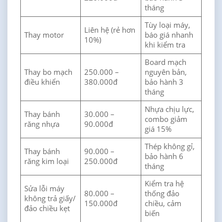
tháng
Tùy loại máy,
Liên hệ (rẻ hơn
Thay motor
báo giá nhanh
10%)
khi kiểm tra
Board mạch
Thay bo mạch
250.000 –
nguyên bản,
điều khiển
380.000đ
bảo hành 3
tháng
Nhựa chịu lực,
Thay bánh
30.000 –
combo giảm
răng nhựa
90.000đ
giá 15%
Thép không gỉ,
Thay bánh
90.000 –
bảo hành 6
răng kim loại
250.000đ
tháng
Kiểm tra hệ
Sửa lỗi máy
80.000 –
thống đảo
không trả giấy/
150.000đ
chiều, cảm
đảo chiều kẹt
biến