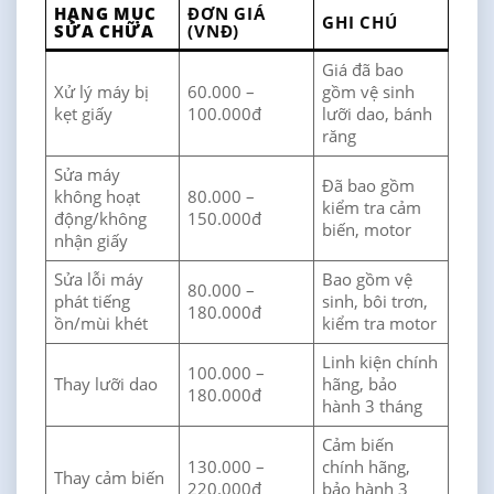
HẠNG MỤC
ĐƠN GIÁ
GHI CHÚ
SỬA CHỮA
(VNĐ)
Giá đã bao
Xử lý máy bị
60.000 –
gồm vệ sinh
kẹt giấy
100.000đ
lưỡi dao, bánh
răng
Sửa máy
Đã bao gồm
không hoạt
80.000 –
kiểm tra cảm
động/không
150.000đ
biến, motor
nhận giấy
Sửa lỗi máy
Bao gồm vệ
80.000 –
phát tiếng
sinh, bôi trơn,
180.000đ
ồn/mùi khét
kiểm tra motor
Linh kiện chính
100.000 –
Thay lưỡi dao
hãng, bảo
180.000đ
hành 3 tháng
Cảm biến
130.000 –
chính hãng,
Thay cảm biến
220.000đ
bảo hành 3