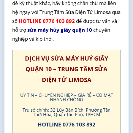
đề kỹ thuật khác, hãy không chần chừ mà liên
hệ ngay với Trung Tâm Sửa Điện Tử Limosa qua
số
HOTLINE 0776 103 892
để được tư vấn và
hỗ trợ
sửa máy hủy giấy quận 10
chuyên
nghiệp và kịp thời.
DỊCH VỤ SỬA MÁY HUỶ GIẤY
QUẬN 10 – TRUNG TÂM SỬA
ĐIỆN TỬ LIMOSA
UY TÍN – CHUYÊN NGHIỆP – GIÁ RẺ – CÓ MẶT
NHANH CHÓNG
Trụ sở chính: 32 Lũy Bán Bích, Phường Tân
Thới Hòa, Quận Tân Phú, TPHCM
HOTLINE 0776 103 892