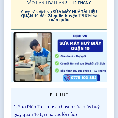
BẢO HÀNH DÀI HẠN
3 – 12 THÁNG
Cung cấp dịch vụ
SỬA MÁY HUỶ TÀI LIỆU
QUẬN 10
đến
24 quận huyện
TPHCM và
toàn quốc
PHỤ LỤC
1. Sửa Điện Tử Limosa chuyên sửa máy huỷ
giấy quận 10 tại nhà các lỗi nào?