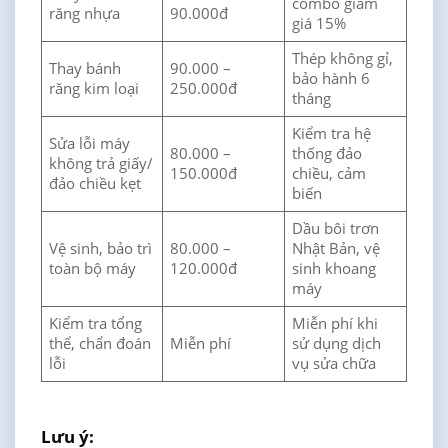
combo giảm
răng nhựa
90.000đ
giá 15%
Thép không gỉ,
Thay bánh
90.000 –
bảo hành 6
răng kim loại
250.000đ
tháng
Kiểm tra hệ
Sửa lỗi máy
80.000 –
thống đảo
không trả giấy/
150.000đ
chiều, cảm
đảo chiều kẹt
biến
Dầu bôi trơn
Vệ sinh, bảo trì
80.000 –
Nhật Bản, vệ
toàn bộ máy
120.000đ
sinh khoang
máy
Kiểm tra tổng
Miễn phí khi
thể, chẩn đoán
Miễn phí
sử dụng dịch
lỗi
vụ sửa chữa
Lưu ý: