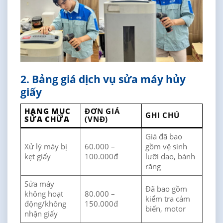
2. Bảng giá dịch vụ sửa máy hủy
giấy
HẠNG MỤC
ĐƠN GIÁ
GHI CHÚ
SỬA CHỮA
(VNĐ)
Giá đã bao
Xử lý máy bị
60.000 –
gồm vệ sinh
kẹt giấy
100.000đ
lưỡi dao, bánh
răng
Sửa máy
Đã bao gồm
không hoạt
80.000 –
kiểm tra cảm
động/không
150.000đ
biến, motor
nhận giấy