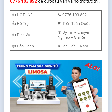
0776 103 892
để được tư vấn và hỗ trợ tức thì!
👍 HOTLINE
📞 0776 103 892
👍 Hỗ Trợ
🌏 Trên Toàn Quốc
🎯 Uy Tín – Chuyên
👍 Dịch Vụ
Nghiệp – Giá Rẻ
👍 Bảo Hành
⌛ Lên Đến 1 Năm