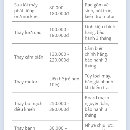
Sửa lỗi máy
Bao gồm vệ
80.000 –
phát tiếng
sinh, bôi trơn,
180.000đ
ồn/mùi khét
kiểm tra motor
Linh kiện chính
100.000 –
Thay lưỡi dao
hãng, bảo
180.000đ
hành 3 tháng
Cảm biến
130.000 –
chính hãng,
Thay cảm biến
220.000đ
bảo hành 3
tháng
Tùy loại máy,
Liên hệ (rẻ hơn
Thay motor
báo giá nhanh
10%)
khi kiểm tra
Board mạch
Thay bo mạch
250.000 –
nguyên bản,
điều khiển
380.000đ
bảo hành 3
tháng
Nhựa chịu lực,
Thay bánh
30.000 –