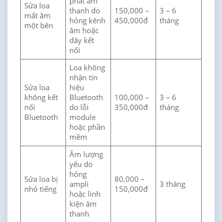
phát âm
Sửa loa
thanh do
150,000 –
3 – 6
mất âm
hỏng kênh
450,000đ
tháng
một bên
âm hoặc
dây kết
nối
Loa không
nhận tín
Sửa loa
hiệu
không kết
Bluetooth
100,000 –
3 – 6
nối
do lỗi
350,000đ
tháng
Bluetooth
module
hoặc phần
mềm
Âm lượng
yếu do
hỏng
Sửa loa bị
80,000 –
ampli
3 tháng
nhỏ tiếng
150,000đ
hoặc linh
kiện âm
thanh