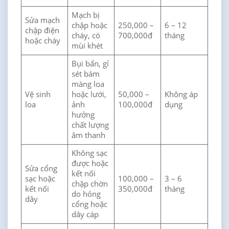
Mạch bị
Sửa mạch
chập hoặc
250,000 –
6 – 12
chập điện
cháy, có
700,000đ
tháng
hoặc cháy
mùi khét
Bụi bẩn, gỉ
sét bám
màng loa
Vệ sinh
hoặc lưới,
50,000 –
Không áp
loa
ảnh
100,000đ
dụng
hưởng
chất lượng
âm thanh
Không sạc
được hoặc
Sửa cổng
kết nối
sạc hoặc
100,000 –
3 – 6
chập chờn
kết nối
350,000đ
tháng
do hỏng
dây
cổng hoặc
dây cáp