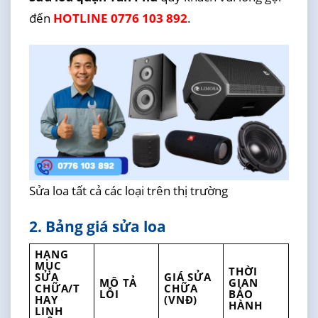
đến
HOTLINE 0776 103 892
.
Sửa loa tất cả các loại trên thị trường
2. Bảng giá sửa loa
HẠNG
MỤC
THỜI
SỬA
GIÁ SỬA
MÔ TẢ
GIAN
CHỮA/T
CHỮA
LỖI
BẢO
HAY
(VNĐ)
HÀNH
LINH