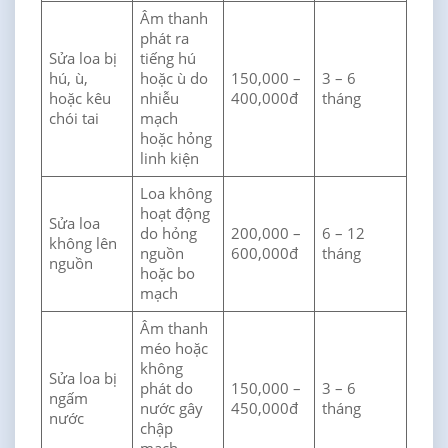
Âm thanh
phát ra
Sửa loa bị
tiếng hú
hú, ù,
hoặc ù do
150,000 –
3 – 6
hoặc kêu
nhiễu
400,000đ
tháng
chói tai
mạch
hoặc hỏng
linh kiện
Loa không
hoạt động
Sửa loa
do hỏng
200,000 –
6 – 12
không lên
nguồn
600,000đ
tháng
nguồn
hoặc bo
mạch
Âm thanh
méo hoặc
không
Sửa loa bị
phát do
150,000 –
3 – 6
ngấm
nước gây
450,000đ
tháng
nước
chập