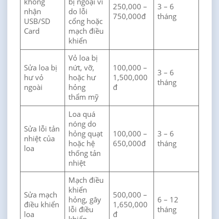
không
bị ngoại vi
250,000 –
3 – 6
nhận
do lỗi
750,000đ
tháng
USB/SD
cổng hoặc
Card
mạch điều
khiển
Vỏ loa bị
Sửa loa bị
nứt, vỡ,
100,000 –
3 – 6
hư vỏ
hoặc hư
1,500,000
tháng
ngoài
hỏng
đ
thẩm mỹ
Loa quá
nóng do
Sửa lỗi tản
hỏng quạt
100,000 –
3 – 6
nhiệt của
hoặc hệ
650,000đ
tháng
loa
thống tản
nhiệt
Mạch điều
khiển
Sửa mạch
500,000 –
hỏng, gây
6 – 12
điều khiển
1,650,000
lỗi điều
tháng
loa
đ