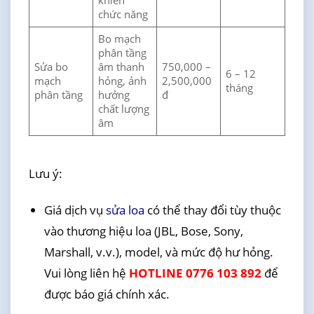
khiển
chức năng
Bo mạch
phân tầng
Sửa bo
âm thanh
750,000 –
6 – 12
mạch
hỏng, ảnh
2,500,000
tháng
phân tầng
hưởng
đ
chất lượng
âm
Lưu ý:
Giá dịch vụ
sửa loa
có thể thay đổi tùy thuộc
vào thương hiệu loa (JBL, Bose, Sony,
Marshall, v.v.), model, và mức độ hư hỏng.
Vui lòng liên hệ
HOTLINE 0776 103 892
để
được báo giá chính xác.