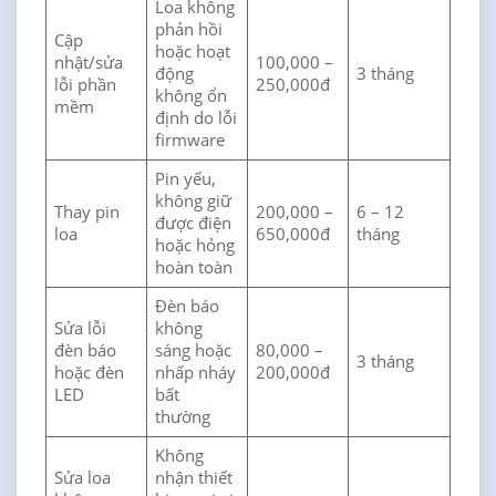
Loa không
phản hồi
Cập
hoặc hoạt
nhật/sửa
100,000 –
động
3 tháng
lỗi phần
250,000đ
không ổn
mềm
định do lỗi
firmware
Pin yếu,
không giữ
Thay pin
200,000 –
6 – 12
được điện
loa
650,000đ
tháng
hoặc hỏng
hoàn toàn
Đèn báo
Sửa lỗi
không
đèn báo
sáng hoặc
80,000 –
3 tháng
hoặc đèn
nhấp nháy
200,000đ
LED
bất
thường
Không
Sửa loa
nhận thiết