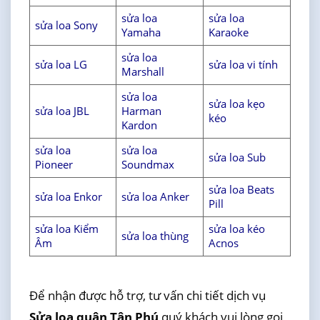
sửa loa
sửa loa
sửa loa Sony
Yamaha
Karaoke
sửa loa
sửa loa LG
sửa loa vi tính
Marshall
sửa loa
sửa loa kẹo
sửa loa JBL
Harman
kéo
Kardon
sửa loa
sửa loa
sửa loa Sub
Pioneer
Soundmax
sửa loa Beats
sửa loa Enkor
sửa loa Anker
Pill
sửa loa Kiểm
sửa loa kéo
sửa loa thùng
Âm
Acnos
Để nhận được hỗ trợ, tư vấn chi tiết dịch vụ
Sửa loa quận Tân Phú
quý khách vui lòng gọi