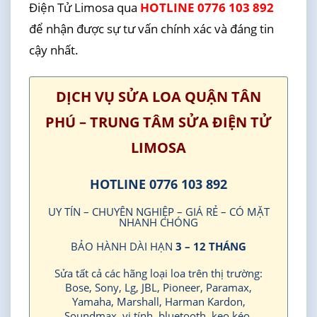
Điện Tử Limosa qua
HOTLINE 0776 103 892
để nhận được sự tư vấn chính xác và đáng tin
cậy nhất.
DỊCH VỤ SỬA LOA QUẬN TÂN
PHÚ – TRUNG TÂM SỬA ĐIỆN TỬ
LIMOSA
HOTLINE 0776 103 892
UY TÍN – CHUYÊN NGHIỆP – GIÁ RẺ – CÓ MẶT
NHANH CHÓNG
BẢO HÀNH DÀI HẠN
3 – 12 THÁNG
Sửa tất cả các hãng loại loa trên thị trường:
Bose, Sony, Lg, JBL, Pioneer, Paramax,
Yamaha, Marshall, Harman Kardon,
Soundmax, vi tính, bluetooth, kẹo kéo,