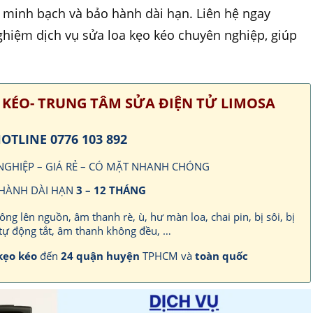
á minh bạch và bảo hành dài hạn. Liên hệ ngay
ghiệm dịch vụ sửa loa kẹo kéo chuyên nghiệp, giúp
 KÉO- TRUNG TÂM SỬA ĐIỆN TỬ LIMOSA
OTLINE 0776 103 892
 NGHIỆP – GIÁ RẺ – CÓ MẶT NHANH CHÓNG
HÀNH DÀI HẠN
3 – 12 THÁNG
hông lên nguồn, âm thanh rè, ù, hư màn loa, chai pin, bị sôi, bị
tự động tắt, âm thanh không đều, …
kẹo kéo
đến
24 quận huyện
TPHCM và
toàn quốc