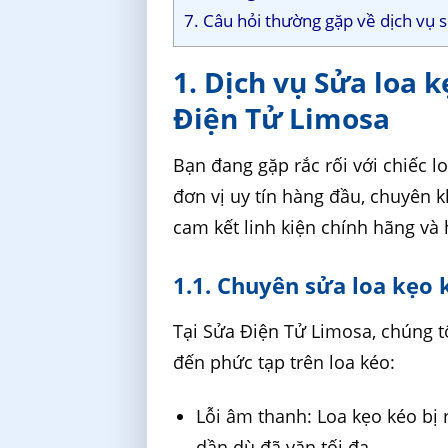
7. Câu hỏi thường gặp về dịch vụ 
1. Dịch vụ Sửa loa 
Điện Tử Limosa
Bạn đang gặp rắc rối với chiếc l
đơn vị uy tín hàng đầu, chuyên 
cam kết linh kiện chính hãng và 
1.1. Chuyên sửa loa kẹo 
Tại Sửa Điện Tử Limosa, chúng tôi
đến phức tạp trên loa kéo:
Lỗi âm thanh: Loa kẹo kéo bị r
dần dù đã vặn tối đa.