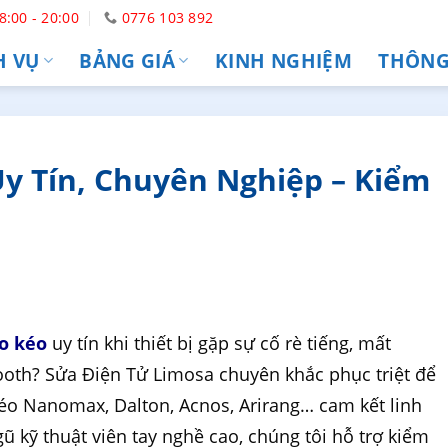
8:00 - 20:00
0776 103 892
H VỤ
BẢNG GIÁ
KINH NGHIỆM
THÔNG 
y Tín, Chuyên Nghiệp – Kiểm
o kéo
uy tín khi thiết bị gặp sự cố rè tiếng, mất
ooth? Sửa Điện Tử Limosa chuyên khắc phục triệt để
kéo Nanomax, Dalton, Acnos, Arirang… cam kết linh
ũ kỹ thuật viên tay nghề cao, chúng tôi hỗ trợ kiểm