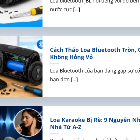
Loa bluetooth JBL nổi tiếng với độ bền
nước cực [...]
Cách Tháo Loa Bluetooth Tròn, 
Không Hỏng Vỏ
Loa Bluetooth của bạn đang gặp sự cố 
bạn đơn [...]
Loa Karaoke Bị Rè: 9 Nguyên N
Nhà Từ A-Z