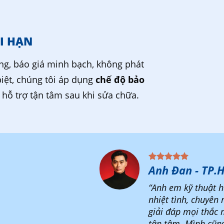
I HẠN
ng, báo giá minh bạch, không phát
biệt, chúng tôi áp dụng
chế độ bảo
, hỗ trợ tận tâm sau khi sửa chữa.
Anh Đan - TP.
“Anh em kỹ thuật h
nhiệt tình, chuyên 
giải đáp mọi thắc 
tận tâm. Mình cũn