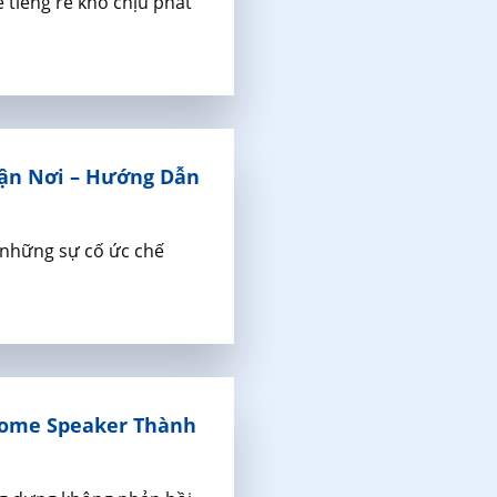
 tiếng rè khó chịu phát
Tận Nơi – Hướng Dẫn
g những sự cố ức chế
Home Speaker Thành