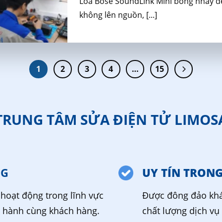
Loa Bose SoundLink Mini bỗng nháy đè
không lên nguồn, [...]
1
2
3
4
…
15
TRUNG TÂM SỬA ĐIỆN TỬ LIMOS
NG
UY TÍN TRON
hoạt động trong lĩnh vực
Được đông đảo khá
g hành cùng khách hàng.
chất lượng dịch vụ 