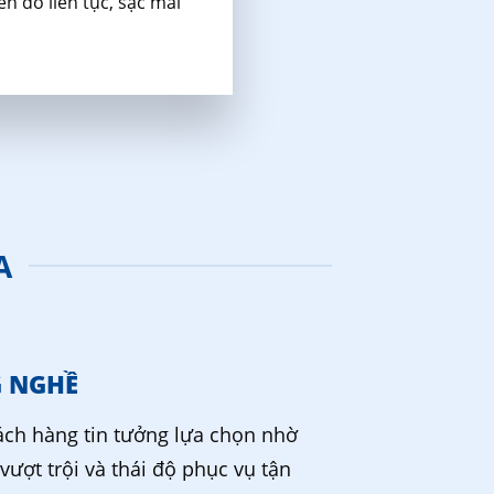
n đỏ liên tục, sạc mãi
A
G NGHỀ
ch hàng tin tưởng lựa chọn nhờ
vượt trội và thái độ phục vụ tận