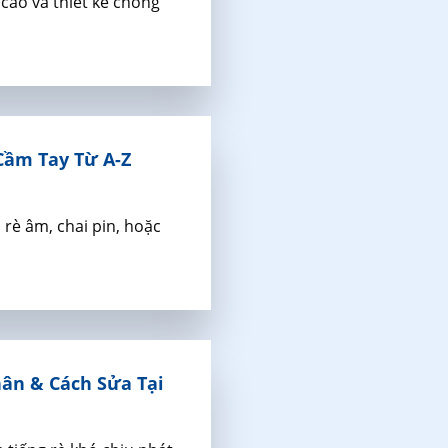
 cao và thiết kế chống
Cầm Tay Từ A-Z
rè âm, chai pin, hoặc
hân & Cách Sửa Tại