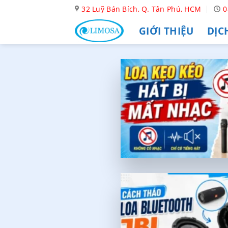
Skip
32 Luỹ Bán Bích, Q. Tân Phú, HCM
0
to
GIỚI THIỆU
DỊC
content