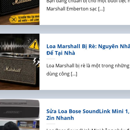
Bạn đang chuẩn bị cho một buổi tiệc n
Marshall Emberton sạc [...]
Loa Marshall Bị Rè: Nguyên Nhâ
Để Tại Nhà
Loa Marshall bị rè là một trong những
dùng công [...]
Sửa Loa Bose SoundLink Mini 1, 
Zin Nhanh