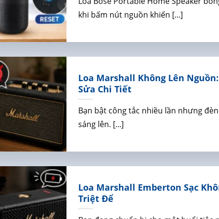
Loa Bose Portable Home Speaker bỗn
khi bấm nút nguồn khiến [...]
Loa Marshall Không Lên Nguồn
Sửa Chi Tiết
Bạn bật công tắc nhiều lần nhưng đèn
sáng lên. [...]
Loa Marshall Emberton Sạc Khô
Triệt Để