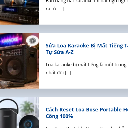
Bạn đang hát karaoke thì bất ngờ nghe
ra từ [...]
Sửa Loa Karaoke Bị Mất Tiếng 
Tự Sửa A-Z
Loa karaoke bị mất tiếng là một tron
nhất đối [...]
Cách Reset Loa Bose Portable 
Công 100%