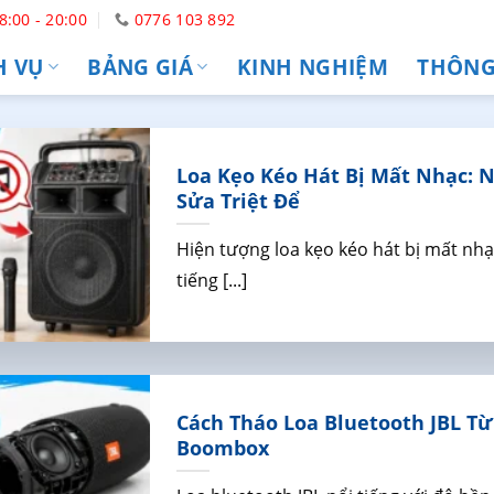
8:00 - 20:00
0776 103 892
H VỤ
BẢNG GIÁ
KINH NGHIỆM
THÔNG 
Loa Kẹo Kéo Hát Bị Mất Nhạc: 
Sửa Triệt Để
Hiện tượng loa kẹo kéo hát bị mất nhạ
tiếng [...]
Cách Tháo Loa Bluetooth JBL Từ 
Boombox