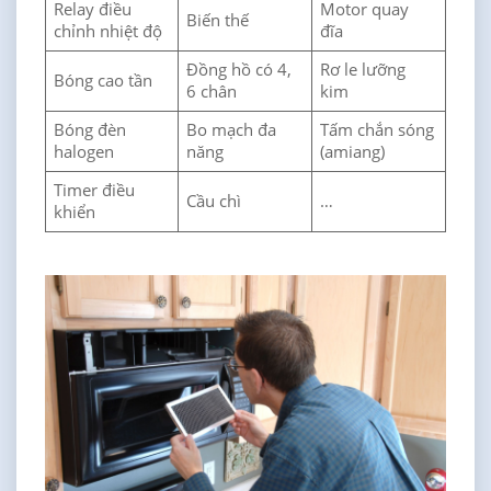
Relay điều
Motor quay
Biến thế
chỉnh nhiệt độ
đĩa
Đồng hồ có 4,
Rơ le lưỡng
Bóng cao tần
6 chân
kim
Bóng đèn
Bo mạch đa
Tấm chắn sóng
halogen
năng
(amiang)
Timer điều
Cầu chì
…
khiển