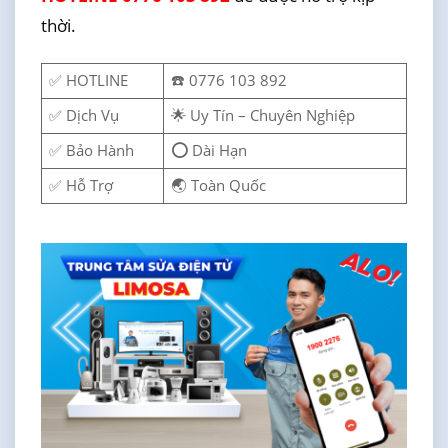
thời.
✅ HOTLINE
☎️ 0776 103 892
✅ Dịch Vụ
🌟 Uy Tín – Chuyên Nghiệp
✅ Bảo Hành
⭕ Dài Hạn
✅ Hỗ Trợ
🌏 Toàn Quốc