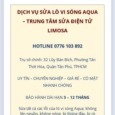
DỊCH VỤ SỬA LÒ VI SÓNG AQUA
– TRUNG TÂM SỬA ĐIỆN TỬ
LIMOSA
HOTLINE 0776 103 892
Trụ sở chính: 32 Lũy Bán Bích, Phường Tân
Thới Hòa, Quận Tân Phú, TPHCM
UY TÍN – CHUYÊN NGHIỆP – GIÁ RẺ – CÓ MẶT
NHANH CHÓNG
BẢO HÀNH DÀI HẠN
3 – 12 THÁNG
Sửa tất cả các lỗi của lò vi sóng Aqua: không
lên nguồn, không nóng, bị thủng đáy, bị rò