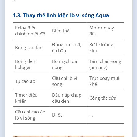
1.3. Thay thế linh kiện lò vi sóng Aqua
Relay điều
Motor quay
Biến thế
chỉnh nhiệt độ
đĩa
Đồng hồ có 4,
Rơ le lưỡng
Bóng cao tần
6 chân
kim
Bóng đèn
Bo mạch đa
Tấm chắn sóng
halogen
năng
(amiang)
Cầu chì lò vi
Trục xoay múi
Tụ cao áp
sóng
khế
Timer điều
Đầu nắp chụp
Công tắc cửa
khiển
đầu đèn
Cầu chì cao áp
Đi ốt
…
lò vi sóng