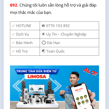
892
. Chúng tôi luôn sẵn lòng hỗ trợ và giải đáp
mọi thắc mắc của bạn.
✅ HOTLINE
☎️ 0776 103 892
✅ Dịch Vụ
🌟 Uy Tín – Chuyên Nghiệp
✅ Bảo Hành
⭕ Dài Hạn
✅ Hỗ Trợ
🌏 Toàn Quốc