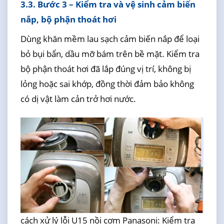
3.3. Bước 3 – Kiểm tra và vệ sinh cảm biến
nắp, bộ phận thoát hơi
Dùng khăn mềm lau sạch cảm biến nắp để loại
bỏ bụi bẩn, dầu mỡ bám trên bề mặt. Kiểm tra
bộ phận thoát hơi đã lắp đúng vị trí, không bị
lỏng hoặc sai khớp, đồng thời đảm bảo không
có dị vật làm cản trở hơi nước.
cách xử lý lỗi U15 nồi cơm Panasoni: Kiểm tra