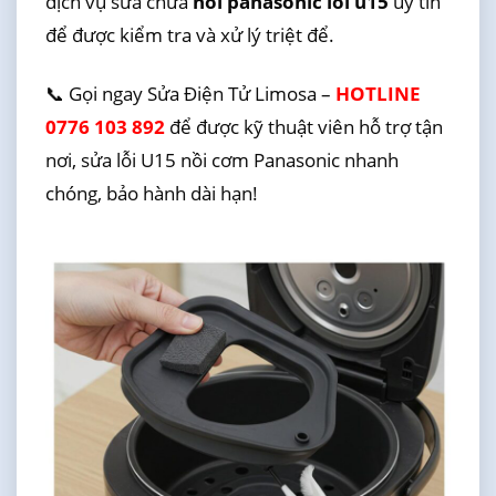
dịch vụ sửa chữa
nồi panasonic lỗi u15
uy tín
để được kiểm tra và xử lý triệt để.
📞 Gọi ngay Sửa Điện Tử Limosa –
HOTLINE
0776 103 892
để được kỹ thuật viên hỗ trợ tận
nơi, sửa lỗi U15 nồi cơm Panasonic nhanh
chóng, bảo hành dài hạn!