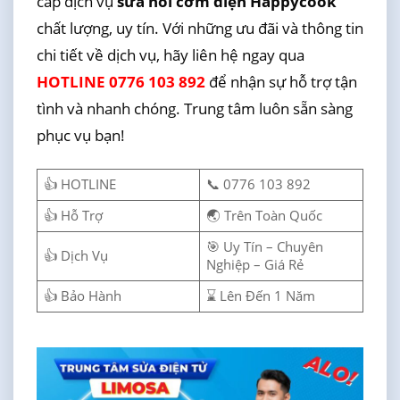
cấp dịch vụ
sửa nồi cơm điện Happycook
chất lượng, uy tín. Với những ưu đãi và thông tin
chi tiết về dịch vụ, hãy liên hệ ngay qua
HOTLINE 0776 103 892
để nhận sự hỗ trợ tận
tình và nhanh chóng. Trung tâm luôn sẵn sàng
phục vụ bạn!
👍 HOTLINE
📞 0776 103 892
👍 Hỗ Trợ
🌏 Trên Toàn Quốc
🎯 Uy Tín – Chuyên
👍 Dịch Vụ
Nghiệp – Giá Rẻ
👍 Bảo Hành
⌛ Lên Đến 1 Năm