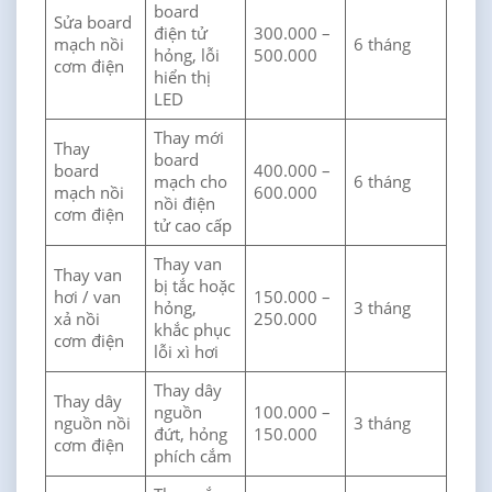
board
Sửa board
điện tử
300.000 –
mạch nồi
6 tháng
hỏng, lỗi
500.000
cơm điện
hiển thị
LED
Thay mới
Thay
board
board
400.000 –
mạch cho
6 tháng
mạch nồi
600.000
nồi điện
cơm điện
tử cao cấp
Thay van
Thay van
bị tắc hoặc
hơi / van
150.000 –
hỏng,
3 tháng
xả nồi
250.000
khắc phục
cơm điện
lỗi xì hơi
Thay dây
Thay dây
nguồn
100.000 –
nguồn nồi
3 tháng
đứt, hỏng
150.000
cơm điện
phích cắm