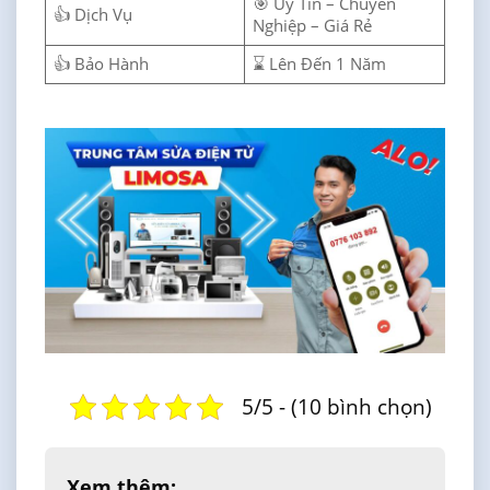
🎯 Uy Tín – Chuyên
👍 Dịch Vụ
Nghiệp – Giá Rẻ
👍 Bảo Hành
⌛ Lên Đến 1 Năm
5/5 - (10 bình chọn)
Xem thêm: