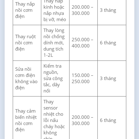
Thay nắp
Thay nắp
kính hoặc
200.000 –
nồi cơm
3 tháng
nắp nhựa
300.000
điện
bị vỡ, méo
Thay lòng
Thay ruột
nồi chống
250.000 –
nồi cơm
dính mới,
6 tháng
400.000
điện
dung tích
1-2L
Kiểm tra
Sửa nồi
nguồn,
cơm điện
150.000 –
sửa công
3 tháng
không vào
250.000
tắc, dây
điện
nối
Thay
sensor
Thay cảm
nhiệt cho
biến nhiệt
200.000 –
lỗi nấu
6 tháng
nồi cơm
300.000
cháy hoặc
điện
không
chín