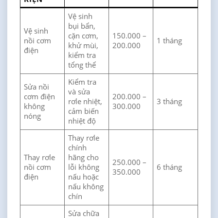
Vệ sinh
bụi bẩn,
Vệ sinh
cặn cơm,
150.000 –
nồi cơm
1 tháng
khử mùi,
200.000
điện
kiểm tra
tổng thể
Kiểm tra
Sửa nồi
và sửa
cơm điện
200.000 –
rơle nhiệt,
3 tháng
không
300.000
cảm biến
nóng
nhiệt độ
Thay rơle
chính
Thay rơle
hãng cho
250.000 –
nồi cơm
lỗi không
6 tháng
350.000
điện
nấu hoặc
nấu không
chín
Sửa chữa