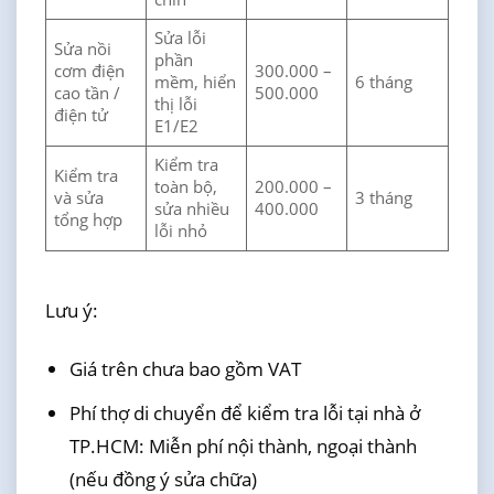
Sửa lỗi
Sửa nồi
phần
cơm điện
300.000 –
mềm, hiển
6 tháng
cao tần /
500.000
thị lỗi
điện tử
E1/E2
Kiểm tra
Kiểm tra
toàn bộ,
200.000 –
và sửa
3 tháng
sửa nhiều
400.000
tổng hợp
lỗi nhỏ
Lưu ý:
Giá trên chưa bao gồm VAT
Phí thợ di chuyển để kiểm tra lỗi tại nhà ở
TP.HCM: Miễn phí nội thành, ngoại thành
(nếu đồng ý sửa chữa)