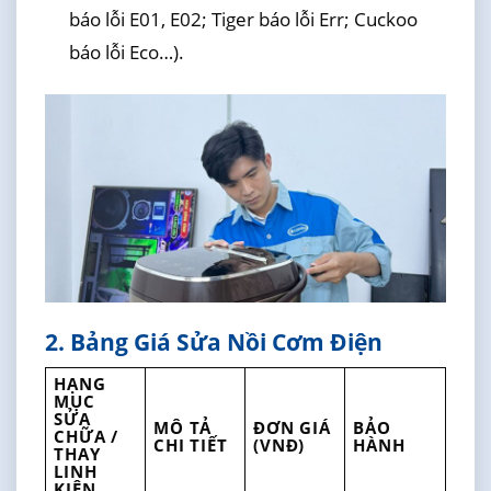
báo lỗi E01, E02; Tiger báo lỗi Err; Cuckoo
báo lỗi Eco…).
2. Bảng Giá Sửa Nồi Cơm Điện
HẠNG
MỤC
SỬA
MÔ TẢ
ĐƠN GIÁ
BẢO
CHỮA /
CHI TIẾT
(VNĐ)
HÀNH
THAY
LINH
KIỆN