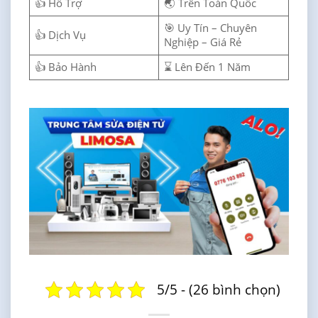
👍 Hỗ Trợ
🌏 Trên Toàn Quốc
🎯 Uy Tín – Chuyên
👍 Dịch Vụ
Nghiệp – Giá Rẻ
👍 Bảo Hành
⌛ Lên Đến 1 Năm
5/5 - (26 bình chọn)