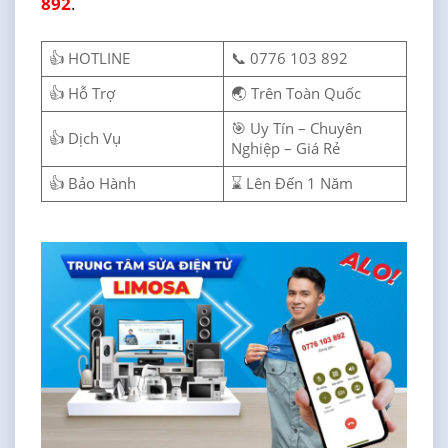
892
.
👍 HOTLINE
📞 0776 103 892
👍 Hỗ Trợ
🌏 Trên Toàn Quốc
🎯 Uy Tín – Chuyên
👍 Dịch Vụ
Nghiệp – Giá Rẻ
👍 Bảo Hành
⌛ Lên Đến 1 Năm