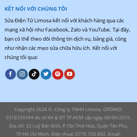
KẾT NỐI VỚI CHÚNG TÔI
Sửa Điện Tử Limosa kết nối với khách hàng qua các
mạng xã hội như Facebook, Zalo và YouTube. Tại đây,
bạn có thể theo dõi thông tin dịch vụ, bảng giá, cũng
như nhận các mẹo sửa chữa hữu ích. Kết nối với
chúng tôi qua:
Copyright 2026 ©. Công ty TNHH Limosa. GPDKKD:
0318339394 do sở KH & ĐT TP.HCM cấp ngày 08/06/2016.
Địa chỉ: 32 Luỹ Bán Bích, P.Tân Thới Hoà, Quận Tân Phú,
TP.Hồ Chí Minh. Điện thoại: 0776 103 892. Email: