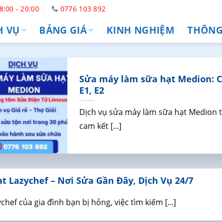
8:00 - 20:00
0776 103 892
H VỤ
BẢNG GIÁ
KINH NGHIỆM
THÔNG 
Sửa máy làm sữa hạt Medion: Ch
E1, E2
Dịch vụ sửa máy làm sữa hạt Medion t
cam kết [...]
 Lazychef – Nơi Sửa Gần Đây, Dịch Vụ 24/7
hef của gia đình bạn bị hỏng, việc tìm kiếm [...]