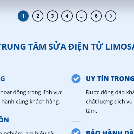
1
2
3
4
…
6
TRUNG TÂM SỬA ĐIỆN TỬ LIMOS
NG
UY TÍN TRON
hoạt động trong lĩnh vực
Được đông đảo khá
g hành cùng khách hàng.
chất lượng dịch vụ 
tâm.
ÔN
BẢO HÀNH DÀ
nh nghiệm, am hiểu sâu