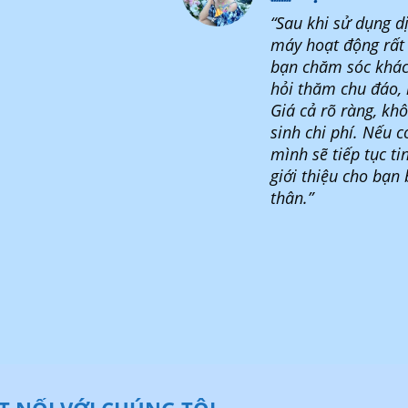
“Sau khi sử dụng dị
máy hoạt động rất 
bạn chăm sóc khá
hỏi thăm chu đáo, n
Giá cả rõ ràng, kh
sinh chi phí. Nếu c
mình sẽ tiếp tục ti
giới thiệu cho bạn 
thân.”