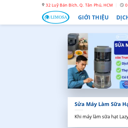
Skip
32 Luỹ Bán Bích, Q. Tân Phú, HCM
0
to
GIỚI THIỆU
DỊC
content
Sửa Máy Làm Sữa Hạt
Khi máy làm sữa hạt Lazyc