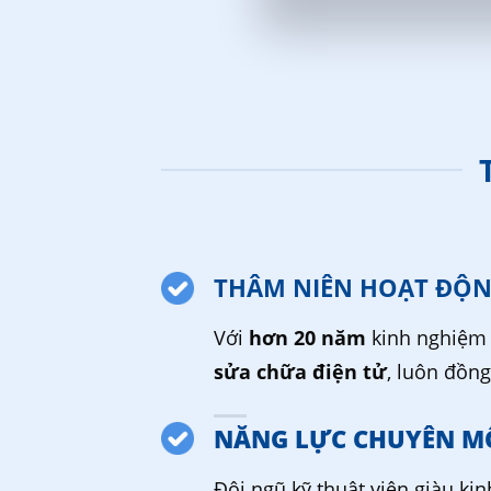
THÂM NIÊN HOẠT ĐỘ
Với
hơn 20 năm
kinh nghiệm 
sửa chữa điện tử
, luôn đồn
NĂNG LỰC CHUYÊN M
Đội ngũ kỹ thuật viên giàu ki