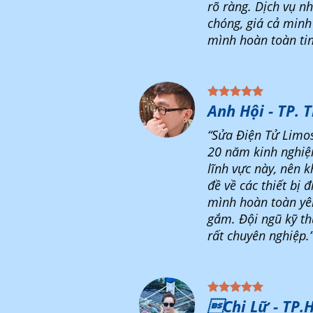
rõ ràng. Dịch vụ n
chóng, giá cả minh
mình hoàn toàn tin
Anh Hội - TP. 
“Sửa Điện Tử Limo
20 năm kinh nghiệ
lĩnh vực này, nên k
đề về các thiết bị đ
mình hoàn toàn yê
gắm. Đội ngũ kỹ th
rất chuyên nghiệp.
Chị Lữ - TP.