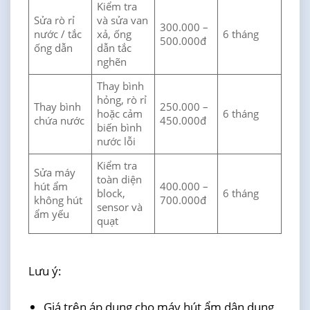
Kiểm tra
Sửa rò rỉ
và sửa van
300.000 –
nước / tắc
xả, ống
6 tháng
500.000đ
ống dẫn
dẫn tắc
nghẽn
Thay bình
hỏng, rò rỉ
Thay bình
250.000 –
hoặc cảm
6 tháng
chứa nước
450.000đ
biến bình
nước lỗi
Kiểm tra
Sửa máy
toàn diện
hút ẩm
400.000 –
block,
6 tháng
không hút
700.000đ
sensor và
ẩm yếu
quạt
Lưu ý:
Giá trên áp dụng cho máy hút ẩm dân dụng