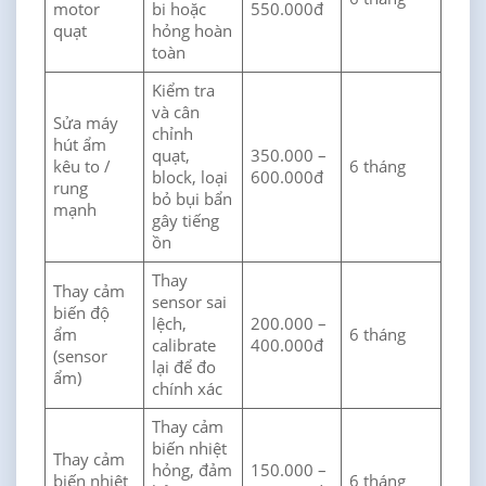
motor
bi hoặc
550.000đ
quạt
hỏng hoàn
toàn
Kiểm tra
và cân
Sửa máy
chỉnh
hút ẩm
quạt,
350.000 –
kêu to /
6 tháng
block, loại
600.000đ
rung
bỏ bụi bẩn
mạnh
gây tiếng
ồn
Thay
Thay cảm
sensor sai
biến độ
lệch,
200.000 –
ẩm
6 tháng
calibrate
400.000đ
(sensor
lại để đo
ẩm)
chính xác
Thay cảm
biến nhiệt
Thay cảm
hỏng, đảm
150.000 –
biến nhiệt
6 tháng