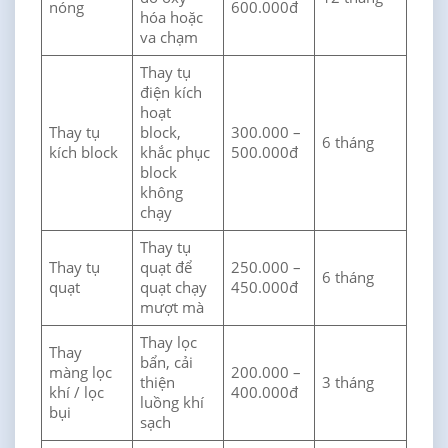
nóng
600.000đ
hóa hoặc
va chạm
Thay tụ
điện kích
hoạt
Thay tụ
block,
300.000 –
6 tháng
kích block
khắc phục
500.000đ
block
không
chạy
Thay tụ
Thay tụ
quạt để
250.000 –
6 tháng
quạt
quạt chạy
450.000đ
mượt mà
Thay lọc
Thay
bẩn, cải
màng lọc
200.000 –
thiện
3 tháng
khí / lọc
400.000đ
luồng khí
bụi
sạch