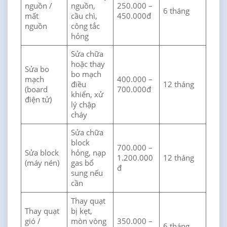
nguồn /
nguồn,
250.000 –
6 tháng
mất
cầu chì,
450.000đ
nguồn
công tắc
hỏng
Sửa chữa
hoặc thay
Sửa bo
bo mạch
mạch
400.000 –
điều
12 tháng
(board
700.000đ
khiển, xử
điện tử)
lý chập
cháy
Sửa chữa
block
700.000 –
Sửa block
hỏng, nạp
1.200.000
12 tháng
(máy nén)
gas bổ
đ
sung nếu
cần
Thay quạt
Thay quạt
bị kẹt,
gió /
mòn vòng
350.000 –
6 tháng