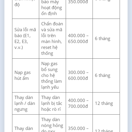
bảo máy
350.000đ
độ
hoạt động
ổn định
Chẩn đoán
Sửa lỗi mã
và sửa mã
báo (E1,
lỗi trên
400.000 –
6 tháng
E2, E3,
màn hình,
650.000đ
v.v.)
reset hệ
thống
Nạp gas
bổ sung
Nạp gas
300.000 –
cho hệ
6 tháng
hút ẩm
600.000đ
thống làm
lạnh yếu
Thay dàn
Thay dàn
400.000 –
lạnh / dàn
lạnh bị tắc
12 tháng
700.000đ
ngưng
hoặc rò rỉ
Thay dàn
nóng hỏng
Thay dàn
350.000 –
do oxy
12 tháng