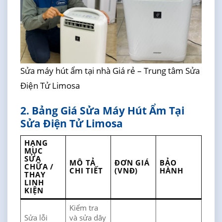
Sửa máy hút ẩm tại nhà Giá rẻ – Trung tâm Sửa
Điện Tử Limosa
2. Bảng Giá Sửa Máy Hút Ẩm Tại
Sửa Điện Tử Limosa
HẠNG
MỤC
SỬA
MÔ TẢ
ĐƠN GIÁ
BẢO
CHỮA /
CHI TIẾT
(VNĐ)
HÀNH
THAY
LINH
KIỆN
Kiểm tra
Sửa lỗi
và sửa dây