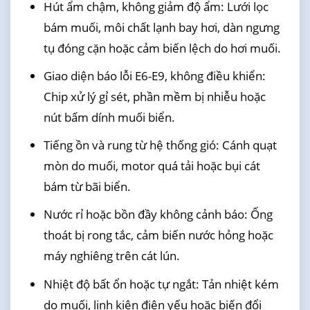
Hút ẩm chậm, không giảm độ ẩm: Lưới lọc
bám muối, môi chất lạnh bay hơi, dàn ngưng
tụ đóng cặn hoặc cảm biến lệch do hơi muối.
Giao diện báo lỗi E6-E9, không điều khiển:
Chip xử lý gỉ sét, phần mềm bị nhiễu hoặc
nút bấm dính muối biển.
Tiếng ồn và rung từ hệ thống gió: Cánh quạt
mòn do muối, motor quá tải hoặc bụi cát
bám từ bãi biển.
Nước rỉ hoặc bồn đầy không cảnh báo: Ống
thoát bị rong tắc, cảm biến nước hỏng hoặc
máy nghiêng trên cát lún.
Nhiệt độ bất ổn hoặc tự ngắt: Tản nhiệt kém
do muối, linh kiện điện yếu hoặc biến đổi