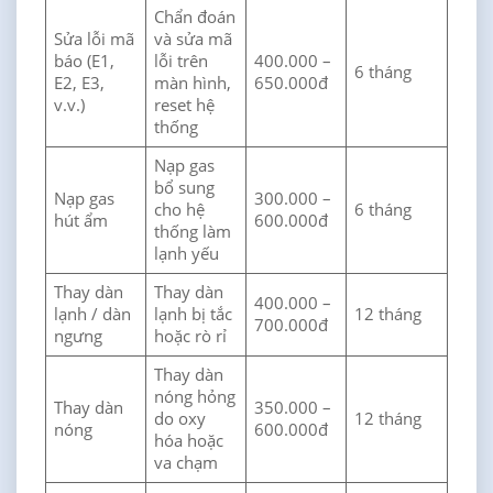
Chẩn đoán
Sửa lỗi mã
và sửa mã
báo (E1,
lỗi trên
400.000 –
6 tháng
E2, E3,
màn hình,
650.000đ
v.v.)
reset hệ
thống
Nạp gas
bổ sung
Nạp gas
300.000 –
cho hệ
6 tháng
hút ẩm
600.000đ
thống làm
lạnh yếu
Thay dàn
Thay dàn
400.000 –
lạnh / dàn
lạnh bị tắc
12 tháng
700.000đ
ngưng
hoặc rò rỉ
Thay dàn
nóng hỏng
Thay dàn
350.000 –
do oxy
12 tháng
nóng
600.000đ
hóa hoặc
va chạm