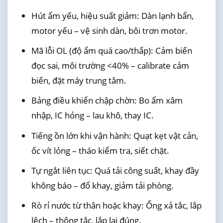
Hút ẩm yếu, hiệu suất giảm: Dàn lạnh bẩn,
motor yếu – vệ sinh dàn, bôi trơn motor.
Mã lỗi OL (độ ẩm quá cao/thấp): Cảm biến
đọc sai, môi trường <40% – calibrate cảm
biến, đặt máy trung tâm.
Bảng điều khiển chập chờn: Bo ẩm xâm
nhập, IC hỏng – lau khô, thay IC.
Tiếng ồn lớn khi vận hành: Quạt kẹt vật cản,
ốc vít lỏng – tháo kiểm tra, siết chặt.
Tự ngắt liên tục: Quá tải công suất, khay đầy
không báo – đổ khay, giảm tải phòng.
Rò rỉ nước từ thân hoặc khay: Ống xả tắc, lắp
lệch – thông tắc, lắp lại đúng.