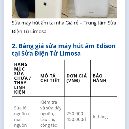
Sửa máy hút ẩm tại nhà Giá rẻ – Trung tâm Sửa
Điện Tử Limosa
2. Bảng giá sửa máy hút ẩm Edison
tại Sửa Điện Tử Limosa
HẠNG
MỤC
SỬA
MÔ TẢ
ĐƠN GIÁ
BẢO
CHỮA /
CHI TIẾT
(VNĐ)
HÀNH
THAY
LINH
KIỆN
Kiểm tra
Sửa lỗi
và sửa dây
nguồn /
nguồn,
250.000 –
6 tháng
mất
cầu chì,
450.000đ
nguồn
công tắc