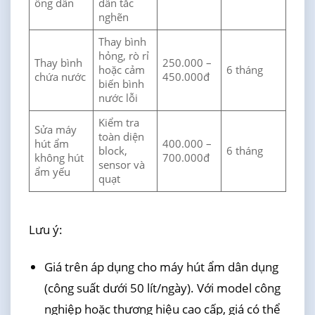
ống dẫn
dẫn tắc
nghẽn
Thay bình
hỏng, rò rỉ
Thay bình
250.000 –
hoặc cảm
6 tháng
chứa nước
450.000đ
biến bình
nước lỗi
Kiểm tra
Sửa máy
toàn diện
hút ẩm
400.000 –
block,
6 tháng
không hút
700.000đ
sensor và
ẩm yếu
quạt
Lưu ý:
Giá trên áp dụng cho máy hút ẩm dân dụng
(công suất dưới 50 lít/ngày). Với model công
nghiệp hoặc thương hiệu cao cấp, giá có thể