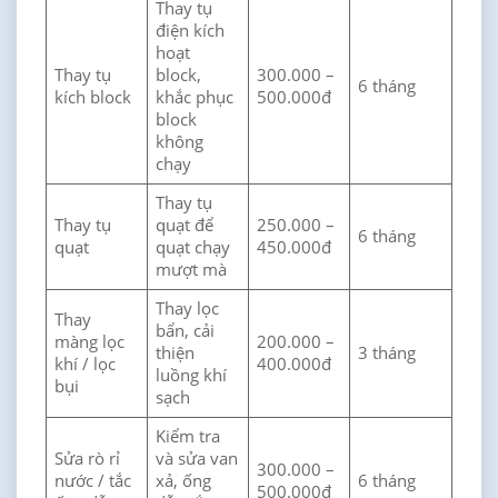
Thay tụ
điện kích
hoạt
Thay tụ
block,
300.000 –
6 tháng
kích block
khắc phục
500.000đ
block
không
chạy
Thay tụ
Thay tụ
quạt để
250.000 –
6 tháng
quạt
quạt chạy
450.000đ
mượt mà
Thay lọc
Thay
bẩn, cải
màng lọc
200.000 –
thiện
3 tháng
khí / lọc
400.000đ
luồng khí
bụi
sạch
Kiểm tra
Sửa rò rỉ
và sửa van
300.000 –
nước / tắc
xả, ống
6 tháng
500.000đ