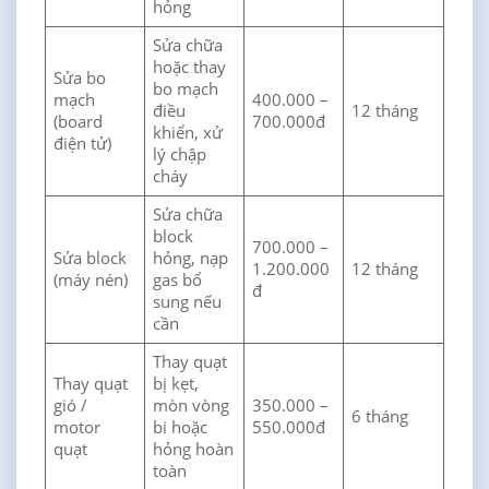
hỏng
Sửa chữa
hoặc thay
Sửa bo
bo mạch
mạch
400.000 –
điều
12 tháng
(board
700.000đ
khiển, xử
điện tử)
lý chập
cháy
Sửa chữa
block
700.000 –
Sửa block
hỏng, nạp
1.200.000
12 tháng
(máy nén)
gas bổ
đ
sung nếu
cần
Thay quạt
Thay quạt
bị kẹt,
gió /
mòn vòng
350.000 –
6 tháng
motor
bi hoặc
550.000đ
quạt
hỏng hoàn
toàn