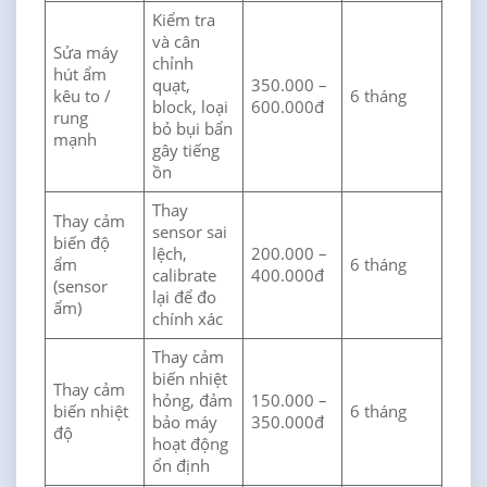
Kiểm tra
và cân
Sửa máy
chỉnh
hút ẩm
quạt,
350.000 –
kêu to /
6 tháng
block, loại
600.000đ
rung
bỏ bụi bẩn
mạnh
gây tiếng
ồn
Thay
Thay cảm
sensor sai
biến độ
lệch,
200.000 –
ẩm
6 tháng
calibrate
400.000đ
(sensor
lại để đo
ẩm)
chính xác
Thay cảm
biến nhiệt
Thay cảm
hỏng, đảm
150.000 –
biến nhiệt
6 tháng
bảo máy
350.000đ
độ
hoạt động
ổn định