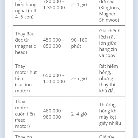
780.000 –
đời cao
biến hồng
2–4 giờ
1.350.000
(Kingtons,
ngoại (full
Magner,
4–6 con)
Shinwoo)
Giá chênh
Thay đầu
lệch rất
đọc từ
450.000 –
90–180
lớn giữa
(magnetic
850.000
phút
hàng zin
head)
và copy
Thay
Rất hiếm
motor hút
hỏng,
650.000 –
tiền
2–5 giờ
nhưng
1.200.000
(suction
thay thì
motor)
khá đắt
Thay
Thường
motor
480.000 –
hỏng khi
cuốn tiền
2–4 giờ
980.000
máy kẹt
(feed
giấy nhiều
motor)
Thay bo
Giá tùy