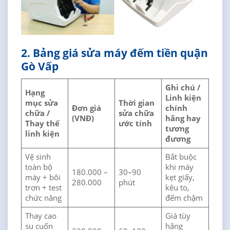
2. Bảng giá sửa máy đếm tiền quận
Gò Vấp
Ghi chú /
Hạng
Linh kiện
mục sửa
Thời gian
Đơn giá
chính
chữa /
sửa chữa
(VNĐ)
hãng hay
Thay thế
ước tính
tương
linh kiện
đương
Vệ sinh
Bắt buộc
toàn bộ
khi máy
180.000 –
30–90
máy + bôi
kẹt giấy,
280.000
phút
trơn + test
kêu to,
chức năng
đếm chậm
Thay cao
Giá tùy
su cuốn
hãng