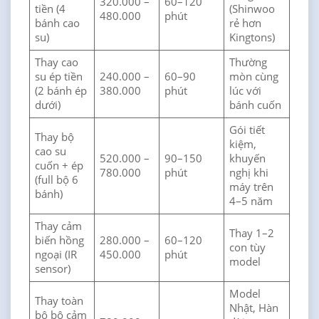
320.000 –
60–120
tiền (4
(Shinwoo
480.000
phút
bánh cao
rẻ hơn
su)
Kingtons)
Thay cao
Thường
su ép tiền
240.000 –
60–90
mòn cùng
(2 bánh ép
380.000
phút
lúc với
dưới)
bánh cuốn
Gói tiết
Thay bộ
kiệm,
cao su
520.000 –
90–150
khuyến
cuốn + ép
780.000
phút
nghị khi
(full bộ 6
máy trên
bánh)
4–5 năm
Thay cảm
Thay 1–2
biến hồng
280.000 –
60–120
con tùy
ngoại (IR
450.000
phút
model
sensor)
Model
Thay toàn
Nhật, Hàn
bộ bộ cảm