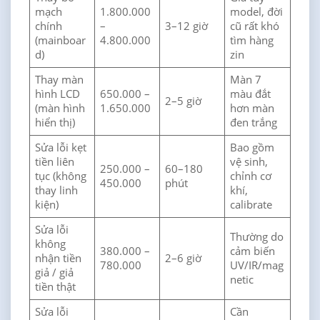
mạch
1.800.000
model, đời
chính
–
3–12 giờ
cũ rất khó
(mainboar
4.800.000
tìm hàng
d)
zin
Thay màn
Màn 7
hình LCD
650.000 –
màu đắt
2–5 giờ
(màn hình
1.650.000
hơn màn
hiển thị)
đen trắng
Sửa lỗi kẹt
Bao gồm
tiền liên
vệ sinh,
250.000 –
60–180
tục (không
chỉnh cơ
450.000
phút
thay linh
khí,
kiện)
calibrate
Sửa lỗi
Thường do
không
380.000 –
cảm biến
nhận tiền
2–6 giờ
780.000
UV/IR/mag
giả / giả
netic
tiền thật
Sửa lỗi
Cần