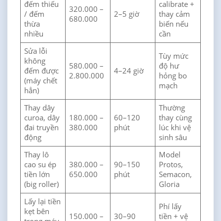
đếm thiếu
calibrate +
320.000 –
/ đếm
2–5 giờ
thay cảm
680.000
thừa
biến nếu
nhiều
cần
Sửa lỗi
Tùy mức
không
580.000 –
độ hư
đếm được
4–24 giờ
2.800.000
hỏng bo
(máy chết
mạch
hẳn)
Thay dây
Thường
curoa, dây
180.000 –
60–120
thay cùng
đai truyền
380.000
phút
lúc khi vệ
động
sinh sâu
Thay lô
Model
cao su ép
380.000 –
90–150
Protos,
tiền lớn
650.000
phút
Semacon,
(big roller)
Gloria
Lấy lại tiền
Phí lấy
kẹt bên
150.000 –
30–90
tiền + vệ