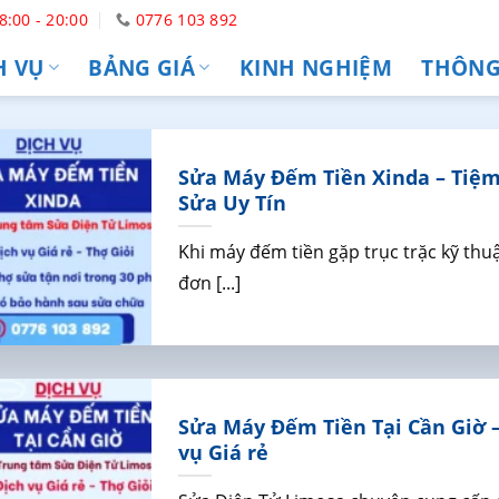
8:00 - 20:00
0776 103 892
H VỤ
BẢNG GIÁ
KINH NGHIỆM
THÔNG 
Sửa Máy Đếm Tiền Xinda – Tiệm
Sửa Uy Tín
Khi máy đếm tiền gặp trục trặc kỹ thu
đơn [...]
Sửa Máy Đếm Tiền Tại Cần Giờ –
vụ Giá rẻ