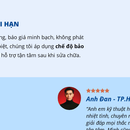
I HẠN
ng, báo giá minh bạch, không phát
biệt, chúng tôi áp dụng
chế độ bảo
, hỗ trợ tận tâm sau khi sửa chữa.
Anh Đan - TP.
“Anh em kỹ thuật h
nhiệt tình, chuyên 
giải đáp mọi thắc 
tận tâm. Mình cũn