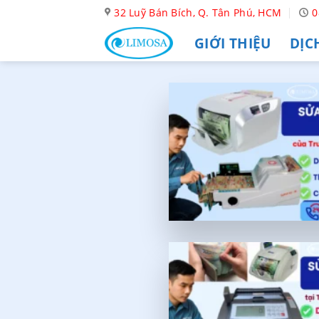
Skip
32 Luỹ Bán Bích, Q. Tân Phú, HCM
0
to
GIỚI THIỆU
DỊC
content