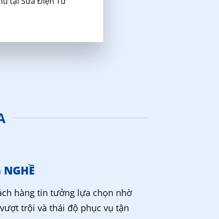
ú tại Sửa Điện Tử
A
G NGHỀ
ch hàng tin tưởng lựa chọn nhờ
vượt trội và thái độ phục vụ tận