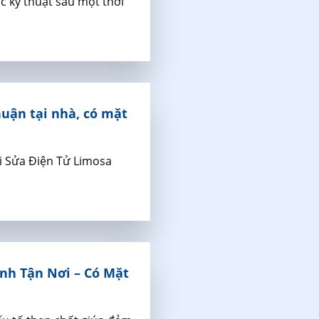
ặc kỹ thuật sau một thời
uận tại nhà, có mặt
i Sửa Điện Tử Limosa
nh Tận Nơi – Có Mặt