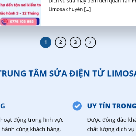
Dịch vụ sửa máy đếm tiền quận Tân Ph
Limosa chuyên [...]
1
2
3
TRUNG TÂM SỬA ĐIỆN TỬ LIMOS
NG
UY TÍN TRON
hoạt động trong lĩnh vực
Được đông đảo khá
g hành cùng khách hàng.
chất lượng dịch vụ 