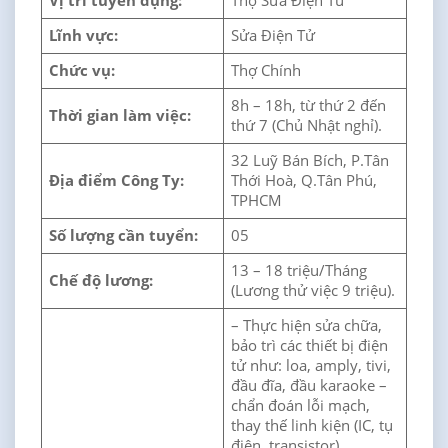
Vị trí tuyển dụng:
Thợ Sửa Điện Tử
Lĩnh vực:
Sửa Điện Tử
Chức vụ:
Thợ Chính
8h – 18h, từ thứ 2 đến
Thời gian làm việc:
thứ 7 (Chủ Nhật nghỉ).
32 Luỹ Bán Bích, P.Tân
Địa điểm Công Ty:
Thới Hoà, Q.Tân Phú,
TPHCM
Số lượng cần tuyển:
05
13 – 18 triệu/Tháng
Chế độ lương:
(Lương thử việc 9 triệu).
– Thực hiện sửa chữa,
bảo trì các thiết bị điện
tử như: loa, amply, tivi,
đầu đĩa, đầu karaoke –
chẩn đoán lỗi mạch,
thay thế linh kiện (IC, tụ
điện, transistor).