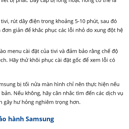
hiết bị phát. Dây cáp bị lỏng hoặc hỏng có thể là
tivi, rút dây điện trong khoảng 5-10 phút, sau đó
ch đơn giản để khắc phục các lỗi nhỏ do xung đột hệ
ào menu cài đặt của tivi và đảm bảo rằng chế độ
ệch. Hãy thử khôi phục cài đặt gốc để xem lỗi có
amsung bị tối nửa màn hình​ chỉ nên thực hiện nếu
 bản. Nếu không, hãy cân nhắc tìm đến các dịch vụ
h gây hư hỏng nghiêm trọng hơn.
bảo hành Samsung