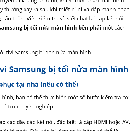
u truyền đi không ổn định, khiến một phần màn hình
này thường xảy ra sau khi thiết bị bị va đập mạnh hoặc
 cẩn thận. Việc kiểm tra và siết chặt lại cáp kết nối
 samsung bị tối nửa màn hình bên phải
một cách
ivi Samsung bị tối nửa màn hình
phục tại nhà (nếu có thể)
 hình​, bạn có thể thực hiện một số bước kiểm tra cơ
 hỗ trợ chuyên nghiệp:
 các dây cáp kết nối, đặc biệt là cáp HDMI hoặc AV,