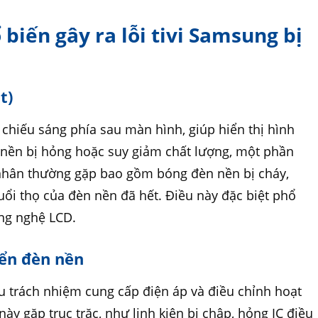
biến gây ra lỗi tivi Samsung bị
t)
chiếu sáng phía sau màn hình, giúp hiển thị hình
 nền bị hỏng hoặc suy giảm chất lượng, một phần
 nhân thường gặp bao gồm bóng đèn nền bị cháy,
uổi thọ của đèn nền đã hết. Điều này đặc biệt phổ
ng nghệ LCD.
iển đèn nền
u trách nhiệm cung cấp điện áp và điều chỉnh hoạt
y gặp trục trặc, như linh kiện bị chập, hỏng IC điều