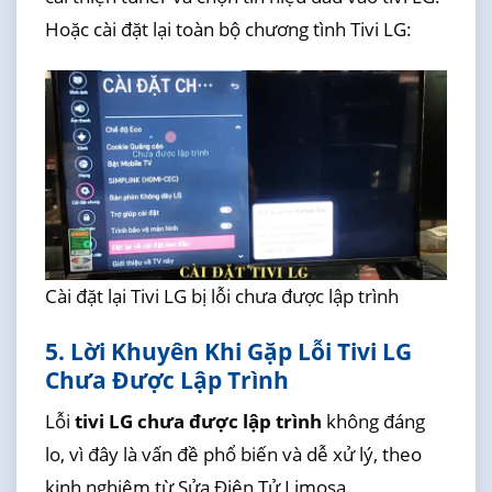
Hoặc cài đặt lại toàn bộ chương tình Tivi LG:
Cài đặt lại Tivi LG bị lỗi chưa được lập trình
5. Lời Khuyên Khi Gặp Lỗi Tivi LG
Chưa Được Lập Trình
Lỗi
tivi LG chưa được lập trình
không đáng
lo, vì đây là vấn đề phổ biến và dễ xử lý, theo
kinh nghiệm từ Sửa Điện Tử Limosa.