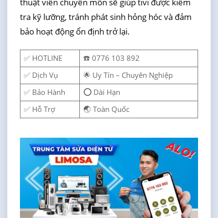
thuật viên chuyên môn sẽ giúp tivi được kiểm
tra kỹ lưỡng, tránh phát sinh hỏng hóc và đảm
bảo hoạt động ổn định trở lại.
✅ HOTLINE
☎️ 0776 103 892
✅ Dịch Vụ
🌟 Uy Tín – Chuyên Nghiệp
✅ Bảo Hành
⭕ Dài Hạn
✅ Hỗ Trợ
🌏 Toàn Quốc