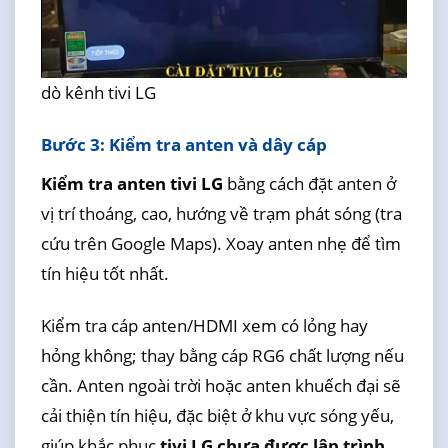
dò kênh tivi LG
Bước 3: Kiểm tra anten và dây cáp
Kiểm tra anten tivi LG
bằng cách đặt anten ở
vị trí thoáng, cao, hướng về trạm phát sóng (tra
cứu trên Google Maps). Xoay anten nhẹ để tìm
tín hiệu tốt nhất.
Kiểm tra cáp anten/HDMI xem có lỏng hay
hỏng không; thay bằng cáp RG6 chất lượng nếu
cần. Anten ngoài trời hoặc anten khuếch đại sẽ
cải thiện tín hiệu, đặc biệt ở khu vực sóng yếu,
giúp khắc phục
tivi LG chưa được lập trình
.