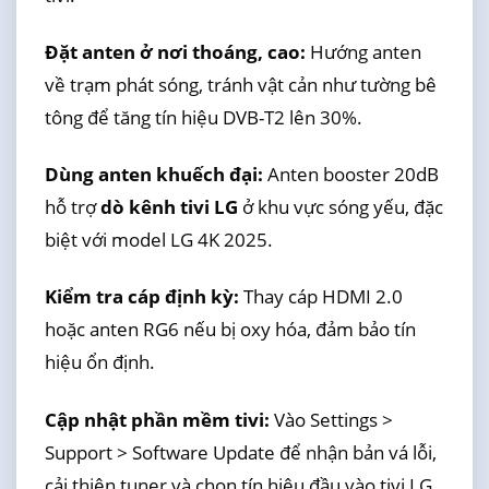
Đặt anten ở nơi thoáng, cao:
Hướng anten
về trạm phát sóng, tránh vật cản như tường bê
tông để tăng tín hiệu DVB-T2 lên 30%.
Dùng anten khuếch đại:
Anten booster 20dB
hỗ trợ
dò kênh tivi LG
ở khu vực sóng yếu, đặc
biệt với model LG 4K 2025.
Kiểm tra cáp định kỳ:
Thay cáp HDMI 2.0
hoặc anten RG6 nếu bị oxy hóa, đảm bảo tín
hiệu ổn định.
Cập nhật phần mềm tivi:
Vào Settings >
Support > Software Update để nhận bản vá lỗi,
cải thiện tuner và chọn tín hiệu đầu vào tivi LG.