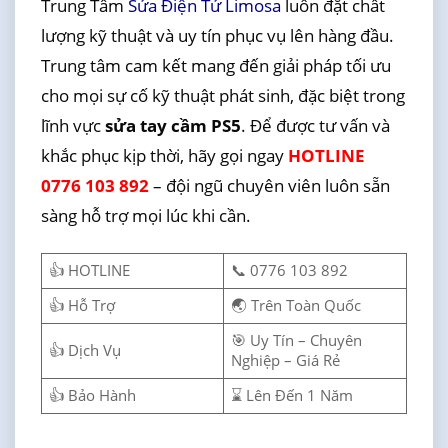
Trung Tâm
Sửa Điện Tử Limosa
luôn đặt chất
lượng kỹ thuật và uy tín phục vụ lên hàng đầu.
Trung tâm cam kết mang đến giải pháp tối ưu
cho mọi sự cố kỹ thuật phát sinh, đặc biệt trong
lĩnh vực
sửa tay cầm PS5
. Để được tư vấn và
khắc phục kịp thời, hãy gọi ngay
HOTLINE
0776 103 892
– đội ngũ chuyên viên luôn sẵn
sàng hỗ trợ mọi lúc khi cần.
👍 HOTLINE
📞 0776 103 892
👍 Hỗ Trợ
🌏 Trên Toàn Quốc
🎯 Uy Tín – Chuyên
👍 Dịch Vụ
Nghiệp – Giá Rẻ
👍 Bảo Hành
⌛ Lên Đến 1 Năm