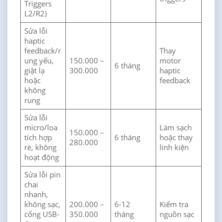
Triggers
L2/R2)
Sửa lỗi
haptic
feedback/r
Thay
ung yếu,
150.000 –
motor
6 tháng
giật lạ
300.000
haptic
hoặc
feedback
không
rung
Sửa lỗi
micro/loa
Làm sạch
150.000 –
tích hợp
6 tháng
hoặc thay
280.000
rè, không
linh kiện
hoạt động
Sửa lỗi pin
chai
nhanh,
không sạc,
200.000 –
6-12
Kiểm tra
cổng USB-
350.000
tháng
nguồn sạc