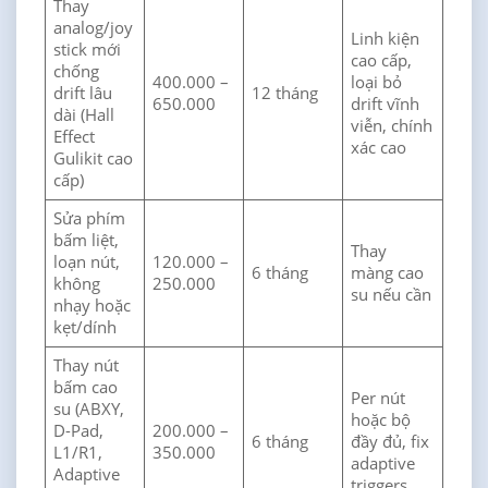
Thay
analog/joy
Linh kiện
stick mới
cao cấp,
chống
400.000 –
loại bỏ
drift lâu
12 tháng
650.000
drift vĩnh
dài (Hall
viễn, chính
Effect
xác cao
Gulikit cao
cấp)
Sửa phím
bấm liệt,
Thay
loạn nút,
120.000 –
6 tháng
màng cao
không
250.000
su nếu cần
nhạy hoặc
kẹt/dính
Thay nút
bấm cao
Per nút
su (ABXY,
hoặc bộ
D-Pad,
200.000 –
6 tháng
đầy đủ, fix
L1/R1,
350.000
adaptive
Adaptive
triggers