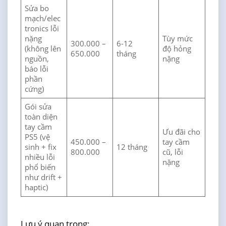
Sửa bo
mạch/elec
tronics lỗi
nặng
Tùy mức
300.000 –
6-12
(không lên
độ hỏng
650.000
tháng
nguồn,
nặng
báo lỗi
phần
cứng)
Gói sửa
toàn diện
tay cầm
Ưu đãi cho
PS5 (vệ
450.000 –
tay cầm
sinh + fix
12 tháng
800.000
cũ, lỗi
nhiều lỗi
nặng
phổ biến
như drift +
haptic)
Lưu ý quan trọng: