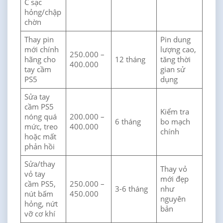
C sạc
hỏng/chập
chờn
Thay pin
Pin dung
mới chính
lượng cao,
250.000 –
hãng cho
12 tháng
tăng thời
400.000
tay cầm
gian sử
PS5
dụng
Sửa tay
cầm PS5
Kiểm tra
nóng quá
200.000 –
6 tháng
bo mạch
mức, treo
400.000
chính
hoặc mất
phản hồi
Sửa/thay
Thay vỏ
vỏ tay
mới đẹp
cầm PS5,
250.000 –
3-6 tháng
như
nút bấm
450.000
nguyên
hỏng, nứt
bản
vỡ cơ khí