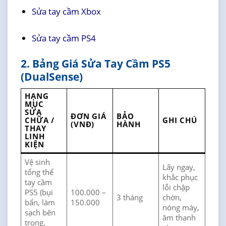
Sửa tay cầm Xbox
Sửa tay cầm PS4
2. Bảng Giá Sửa Tay Cầm PS5
(DualSense)
HẠNG
MỤC
SỬA
ĐƠN GIÁ
BẢO
CHỮA /
GHI CHÚ
(VNĐ)
HÀNH
THAY
LINH
KIỆN
Vệ sinh
Lấy ngay,
tổng thể
khắc phục
tay cầm
lỗi chập
PS5 (bụi
100.000 –
3 tháng
chờn,
bẩn, làm
150.000
nóng máy,
sạch bên
âm thanh
trong,