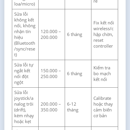
rè
loa/micro)
Sửa lỗi
không kết
Fix kết nối
nối, không
wireless/c
nhận tín
120.000 –
6 tháng
hập chờn,
hiệu
200.000
reset
(Bluetooth
controller
/sync/rese
t)
Sửa lỗi tự
Kiểm tra
ngắt kết
150.000 –
6 tháng
bo mạch
nối đột
250.000
kết nối
ngột
Sửa lỗi
joystick/a
Calibrate
nalog trôi
200.000 –
6-12
hoặc thay
(drift),
350.000
tháng
cảm biến
kém nhạy
cơ bản
hoặc kẹt