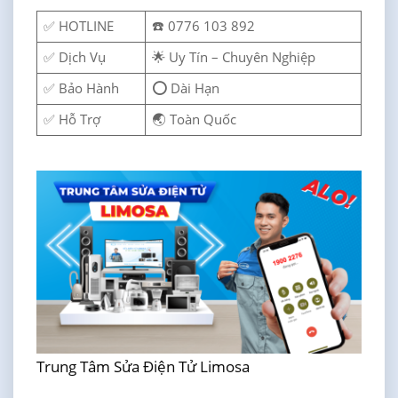
✅ HOTLINE
☎️ 0776 103 892
✅ Dịch Vụ
🌟 Uy Tín – Chuyên Nghiệp
✅ Bảo Hành
⭕ Dài Hạn
✅ Hỗ Trợ
🌏 Toàn Quốc
Trung Tâm Sửa Điện Tử Limosa