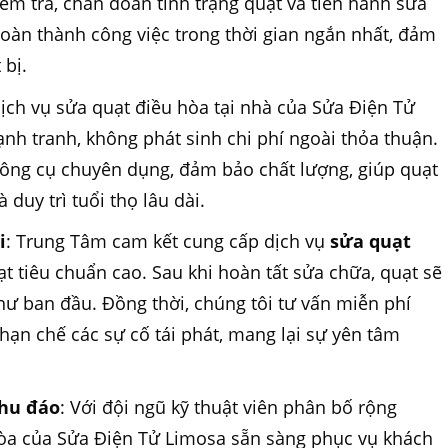
iểm tra, chẩn đoán tình trạng quạt và tiến hành sửa
àn thành công việc trong thời gian ngắn nhất, đảm
 bị.
Dịch vụ sửa quạt điều hòa tại nhà của Sửa Điện Tử
ạnh tranh, không phát sinh chi phí ngoài thỏa thuận.
ông cụ chuyên dụng, đảm bảo chất lượng, giúp quạt
duy trì tuổi thọ lâu dài.
i
: Trung Tâm cam kết cung cấp dịch vụ
sửa quạt
t tiêu chuẩn cao. Sau khi hoàn tất sửa chữa, quạt sẽ
hư ban đầu. Đồng thời, chúng tôi tư vấn miễn phí
 hạn chế các sự cố tái phát, mang lại sự yên tâm
chu đáo
: Với đội ngũ kỹ thuật viên phân bố rộng
hòa của Sửa Điện Tử Limosa sẵn sàng phục vụ khách