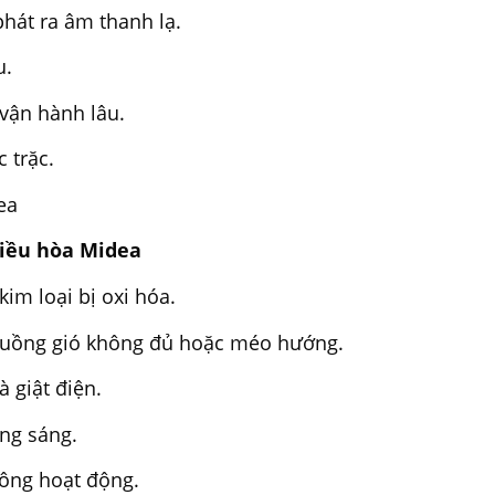
phát ra âm thanh lạ.
u.
 vận hành lâu.
 trặc.
ea
điều hòa Midea
kim loại bị oxi hóa.
 luồng gió không đủ hoặc méo hướng.
 giật điện.
ông sáng.
hông hoạt động.