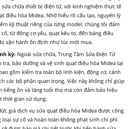
sửa chữa thiết bị điện tử, với kinh nghiệm thực tế
ạt điều hòa Midea. Nhờ hiểu rõ cấu tạo, nguyên lý
ểm kỹ thuật riêng của từng model, chúng tôi đảm
 cố, từ động cơ yếu, quạt kêu to, đến bảng điều
ết bị vận hành ổn định như lúc mới mua.
ịnh kỳ:
Ngoài sửa chữa, Trung Tâm Sửa Điện Tử
m tra, bảo dưỡng và vệ sinh quạt điều hòa Midea tại
t bao gồm kiểm tra toàn bộ linh kiện, động cơ, cánh
ch các bộ phận quan trọng. Việc này không chỉ giúp
m tiếng ồn và tăng tuổi thọ mà còn đảm bảo hiệu
t thời gian sử dụng.
ức giá dịch vụ sửa quạt điều hòa Midea được công
g loại sự cố và hoàn toàn không phát sinh chi phí
sẽ được báo giá chi tiết trước khi tiến hành sửa