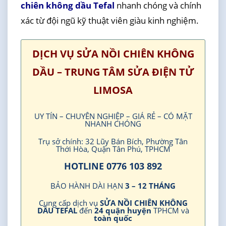
chiên không dầu Tefal
nhanh chóng và chính
xác từ đội ngũ kỹ thuật viên giàu kinh nghiệm.
DỊCH VỤ SỬA NỒI CHIÊN KHÔNG
DẦU – TRUNG TÂM SỬA ĐIỆN TỬ
LIMOSA
UY TÍN – CHUYÊN NGHIỆP – GIÁ RẺ – CÓ MẶT
NHANH CHÓNG
Trụ sở chính: 32 Lũy Bán Bích, Phường Tân
Thới Hòa, Quận Tân Phú, TPHCM
HOTLINE 0776 103 892
BẢO HÀNH DÀI HẠN
3 – 12 THÁNG
Cung cấp dịch vụ
SỬA NỒI CHIÊN KHÔNG
DẦU TEFAL
đến
24 quận huyện
TPHCM và
toàn quốc