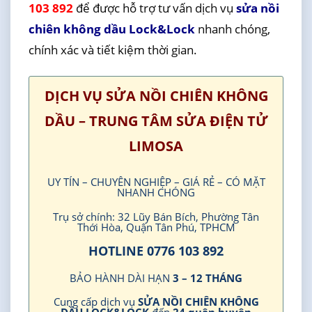
103 892
để được hỗ trợ tư vấn dịch vụ
sửa nồi
chiên không dầu Lock&Lock
nhanh chóng,
chính xác và tiết kiệm thời gian.
DỊCH VỤ SỬA NỒI CHIÊN KHÔNG
DẦU – TRUNG TÂM SỬA ĐIỆN TỬ
LIMOSA
UY TÍN – CHUYÊN NGHIỆP – GIÁ RẺ – CÓ MẶT
NHANH CHÓNG
Trụ sở chính: 32 Lũy Bán Bích, Phường Tân
Thới Hòa, Quận Tân Phú, TPHCM
HOTLINE 0776 103 892
BẢO HÀNH DÀI HẠN
3 – 12 THÁNG
Cung cấp dịch vụ
SỬA NỒI CHIÊN KHÔNG