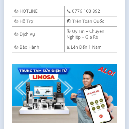
👍 HOTLINE
📞 0776 103 892
👍 Hỗ Trợ
🌏 Trên Toàn Quốc
🎯 Uy Tín – Chuyên
👍 Dịch Vụ
Nghiệp – Giá Rẻ
👍 Bảo Hành
⌛ Lên Đến 1 Năm