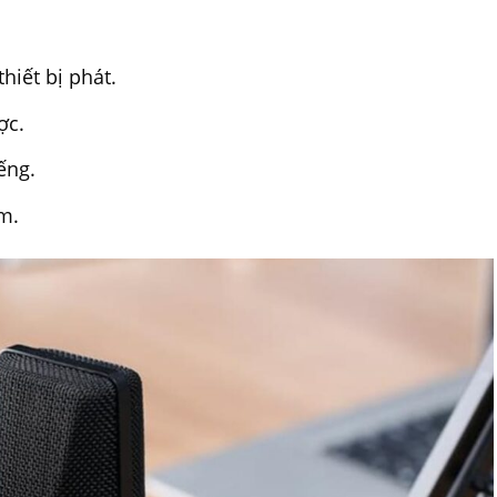
hiết bị phát.
ợc.
ếng.
m.