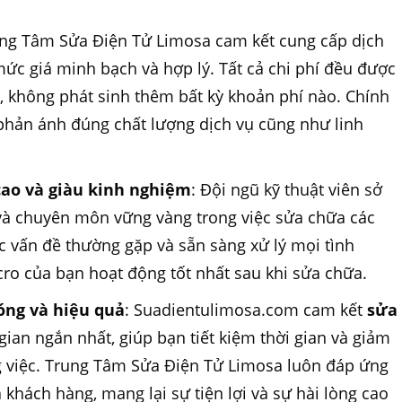
ung Tâm Sửa Điện Tử Limosa cam kết cung cấp dịch
mức giá minh bạch và hợp lý. Tất cả chi phí đều được
, không phát sinh thêm bất kỳ khoản phí nào. Chính
 phản ánh đúng chất lượng dịch vụ cũng như linh
cao và giàu kinh nghiệm
: Đội ngũ kỹ thuật viên sở
à chuyên môn vững vàng trong việc sửa chữa các
ác vấn đề thường gặp và sẵn sàng xử lý mọi tình
o của bạn hoạt động tốt nhất sau khi sửa chữa.
óng và hiệu quả
: Suadientulimosa.com cam kết
sửa
gian ngắn nhất, giúp bạn tiết kiệm thời gian và giảm
g việc. Trung Tâm Sửa Điện Tử Limosa luôn đáp ứng
hách hàng, mang lại sự tiện lợi và sự hài lòng cao