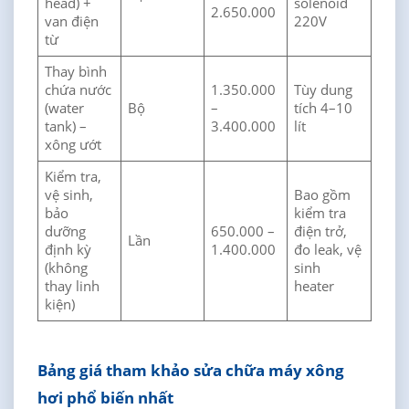
head) +
solenoid
2.650.000
van điện
220V
từ
Thay bình
chứa nước
1.350.000
Tùy dung
(water
Bộ
–
tích 4–10
tank) –
3.400.000
lít
xông ướt
Kiểm tra,
vệ sinh,
Bao gồm
bảo
kiểm tra
dưỡng
650.000 –
điện trở,
Lần
định kỳ
1.400.000
đo leak, vệ
(không
sinh
thay linh
heater
kiện)
Bảng giá tham khảo sửa chữa máy xông
hơi phổ biến nhất