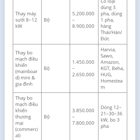
Có loại
dùng 3
Thay máy
5.200.000
pha, dùng
sưởi 8~12
Bộ
–
1 pha,
kW
8.900.000
hàng
Thái/Hàn/
Đức
Harvia,
Thay bo
Sawo,
mạch điều
1.450.000
Amazon,
khiển
Bộ
–
KGT, Beha,
(mainboar
2.650.000
HUG,
d) mini &
Homestea
gia đình
m
Thay bo
mạch điều
Dòng 12–
khiển
3.850.000
21–30–36
thương
Bộ
–
kW, bo 3
mại
7.800.000
pha
(commerci
al)