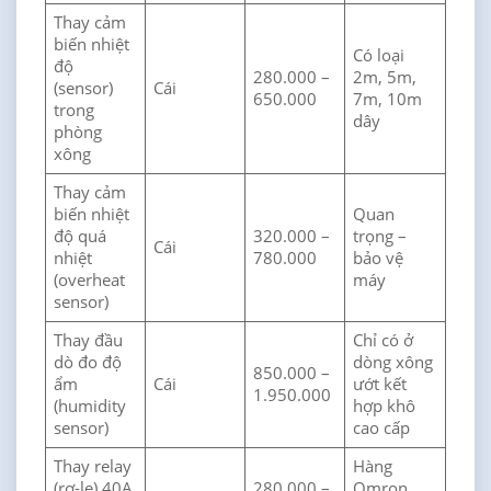
Thay cảm
biến nhiệt
Có loại
độ
280.000 –
2m, 5m,
(sensor)
Cái
650.000
7m, 10m
trong
dây
phòng
xông
Thay cảm
biến nhiệt
Quan
độ quá
320.000 –
trọng –
Cái
nhiệt
780.000
bảo vệ
(overheat
máy
sensor)
Thay đầu
Chỉ có ở
dò đo độ
dòng xông
850.000 –
ẩm
Cái
ướt kết
1.950.000
(humidity
hợp khô
sensor)
cao cấp
Thay relay
Hàng
(rơ-le) 40A
280.000 –
Omron,