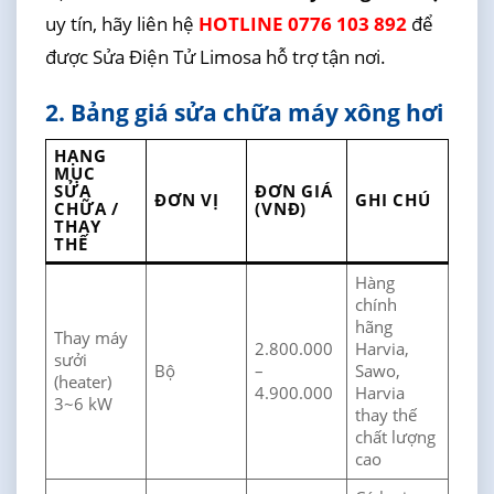
uy tín, hãy liên hệ
HOTLINE 0776 103 892
để
được Sửa Điện Tử Limosa hỗ trợ tận nơi.
2. Bảng giá sửa chữa máy xông hơi
HẠNG
MỤC
SỬA
ĐƠN GIÁ
ĐƠN VỊ
GHI CHÚ
CHỮA /
(VNĐ)
THAY
THẾ
Hàng
chính
hãng
Thay máy
2.800.000
Harvia,
sưởi
Bộ
–
Sawo,
(heater)
4.900.000
Harvia
3~6 kW
thay thế
chất lượng
cao