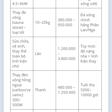
4.5–6kW
xông ướt)
Thay đá
Đá xông
xông
380.000 –
chính
(sauna
10–20kg
950.000
hãng Phần
stone) –
Lan/Nga
loại tốt
Sửa chữa,
vệ sinh,
Tùy mức
1.200.000
thay thế
độ nặng
Lần
–
toàn bộ
nhẹ + linh
3.800.000
linh kiện
kiện thay
nhỏ
Thay đèn
xông hồng
ngoại
Tuổi thọ
480.000 –
(carbon/ce
Thanh
5000–
1.350.000
ramic)
10000 giờ
300–
500W