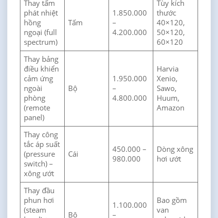
Thay tấm
Tùy kích
phát nhiệt
1.850.000
thước
hồng
Tấm
–
40×120,
ngoại (full
4.200.000
50×120,
spectrum)
60×120
Thay bảng
điều khiển
Harvia
cảm ứng
1.950.000
Xenio,
ngoài
Bộ
–
Sawo,
phòng
4.800.000
Huum,
(remote
Amazon
panel)
Thay công
tắc áp suất
450.000 –
Dòng xông
(pressure
Cái
980.000
hơi ướt
switch) –
xông ướt
Thay đầu
phun hơi
Bao gồm
1.100.000
(steam
van
Bộ
–