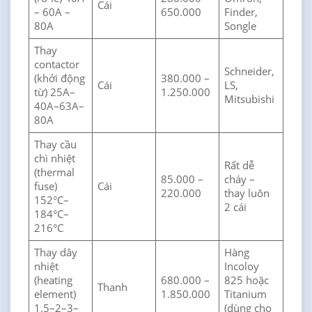
Cái
– 60A –
650.000
Finder,
80A
Songle
Thay
contactor
Schneider,
(khởi động
380.000 –
Cái
LS,
từ) 25A–
1.250.000
Mitsubishi
40A–63A–
80A
Thay cầu
chì nhiệt
Rất dễ
(thermal
85.000 –
cháy –
fuse)
Cái
220.000
thay luôn
152°C–
2 cái
184°C–
216°C
Thay dây
Hàng
nhiệt
Incoloy
(heating
680.000 –
825 hoặc
Thanh
element)
1.850.000
Titanium
1.5–2–3–
(dùng cho