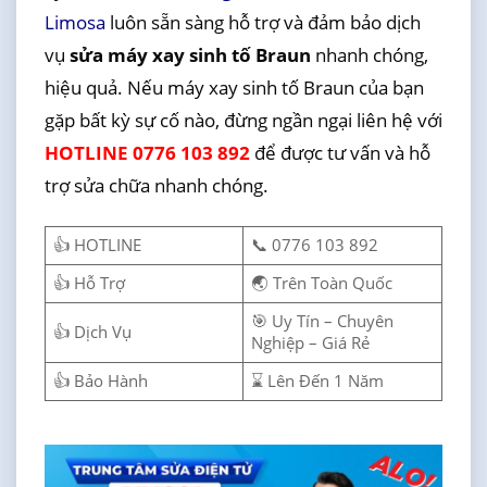
Limosa
luôn sẵn sàng hỗ trợ và đảm bảo dịch
vụ
sửa máy xay sinh tố Braun
nhanh chóng,
hiệu quả. Nếu máy xay sinh tố Braun của bạn
gặp bất kỳ sự cố nào, đừng ngần ngại liên hệ với
HOTLINE 0776 103 892
để được tư vấn và hỗ
trợ sửa chữa nhanh chóng.
👍 HOTLINE
📞 0776 103 892
👍 Hỗ Trợ
🌏 Trên Toàn Quốc
🎯 Uy Tín – Chuyên
👍 Dịch Vụ
Nghiệp – Giá Rẻ
👍 Bảo Hành
⌛ Lên Đến 1 Năm