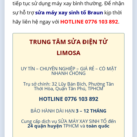
tiếp tục sử dụng máy xay bình thường. Để nhận
sự hỗ trợ
sửa máy xay sinh tố Braun
kịp thời
hãy liên hệ ngay với
HOTLINE 0776 103 892
.
TRUNG TÂM SỬA ĐIỆN TỬ
LIMOSA
UY TÍN – CHUYÊN NGHIỆP – GIÁ RẺ – CÓ MẶT
NHANH CHÓNG
Trụ sở chính: 32 Lũy Bán Bích, Phường Tân
Thới Hòa, Quận Tân Phú, TPHCM
HOTLINE 0776 103 892
BẢO HÀNH DÀI HẠN
3 – 12 THÁNG
Cung cấp dịch vụ SỬA MÁY XAY SINH TỐ đến
24 quận huyện
TPHCM và
toàn quốc