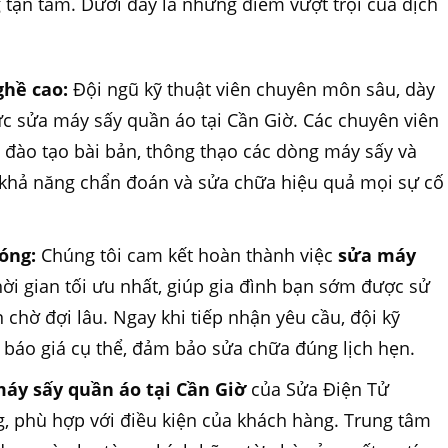
 tận tâm. Dưới đây là những điểm vượt trội của dịch
ghề cao:
Đội ngũ kỹ thuật viên chuyên môn sâu, dày
ực sửa máy sấy quần áo tại Cần Giờ. Các chuyên viên
đào tạo bài bản, thông thạo các dòng máy sấy và
 khả năng chẩn đoán và sửa chữa hiệu quả mọi sự cố
óng:
Chúng tôi cam kết hoàn thành việc
sửa máy
hời gian tối ưu nhất, giúp gia đình bạn sớm được sử
 chờ đợi lâu. Ngay khi tiếp nhận yêu cầu, đội kỹ
à báo giá cụ thể, đảm bảo sửa chữa đúng lịch hẹn.
áy sấy quần áo tại Cần Giờ
của Sửa Điện Tử
, phù hợp với điều kiện của khách hàng. Trung tâm