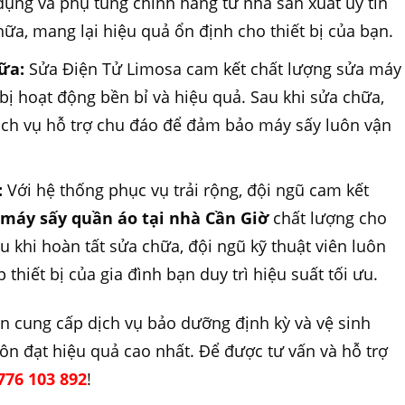
ụng và phụ tùng chính hãng từ nhà sản xuất uy tín
ữa, mang lại hiệu quả ổn định cho thiết bị của bạn.
ữa:
Sửa Điện Tử Limosa cam kết chất lượng sửa máy
 bị hoạt động bền bỉ và hiệu quả. Sau khi sửa chữa,
dịch vụ hỗ trợ chu đáo để đảm bảo máy sấy luôn vận
:
Với hệ thống phục vụ trải rộng, đội ngũ cam kết
máy sấy quần áo tại nhà Cần Giờ
chất lượng cho
 khi hoàn tất sửa chữa, đội ngũ kỹ thuật viên luôn
 thiết bị của gia đình bạn duy trì hiệu suất tối ưu.
n cung cấp dịch vụ bảo dưỡng định kỳ và vệ sinh
uôn đạt hiệu quả cao nhất. Để được tư vấn và hỗ trợ
76 103 892
!