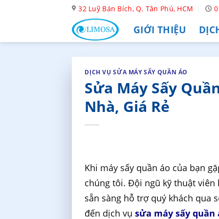
Skip
32 Luỹ Bán Bích, Q. Tân Phú, HCM
0
to
GIỚI THIỆU
DỊC
content
DỊCH VỤ SỬA MÁY SẤY QUẦN ÁO
Sửa Máy Sấy Quần 
Nhà, Giá Rẻ
Khi máy sấy quần áo của bạn gặp
chúng tôi. Đội ngũ kỹ thuật viê
sẵn sàng hỗ trợ quý khách qua 
đến dịch vụ
sửa máy sấy quần 