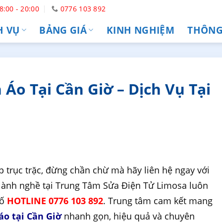
8:00 - 20:00
0776 103 892
H VỤ
BẢNG GIÁ
KINH NGHIỆM
THÔNG 
Áo Tại Cần Giờ – Dịch Vụ Tại
 trục trặc, đừng chần chừ mà hãy liên hệ ngay với
n lành nghề tại Trung Tâm Sửa Điện Tử Limosa luôn
số
HOTLINE 0776 103 892
. Trung tâm cam kết mang
áo tại Cần Giờ
nhanh gọn, hiệu quả và chuyên