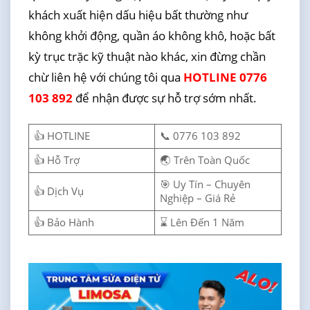
khách xuất hiện dấu hiệu bất thường như
không khởi động, quần áo không khô, hoặc bất
kỳ trục trặc kỹ thuật nào khác, xin đừng chần
chừ liên hệ với chúng tôi qua
HOTLINE 0776
103 892
để nhận được sự hỗ trợ sớm nhất.
👍 HOTLINE
📞 0776 103 892
👍 Hỗ Trợ
🌏 Trên Toàn Quốc
🎯 Uy Tín – Chuyên
👍 Dịch Vụ
Nghiệp – Giá Rẻ
👍 Bảo Hành
⌛ Lên Đến 1 Năm