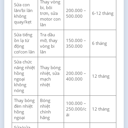
Thay vòng
Sửa con
bi, bôi
lăn/bi lăn
200.000 –
trơn, sửa
6-12 tháng
không
500.000
motor con
quay/kẹt
lăn
Sửa tiếng
Tra dầu
ồn lạ từ
mỡ, thay
150.000 –
6 tháng
động
vòng bi
350.000
cơ/con lăn
lăn
Sửa chức
năng nhiệt
Thay bóng
hồng
nhiệt, sửa
200.000 –
12 tháng
ngoại
mạch
400.000
không
nhiệt
nóng
Thay bóng
Bóng
100.000 –
đèn nhiệt
nhiệt
250.000/c
12 tháng
hồng
chính
ái
ngoại
hãng
Sửa/sửa