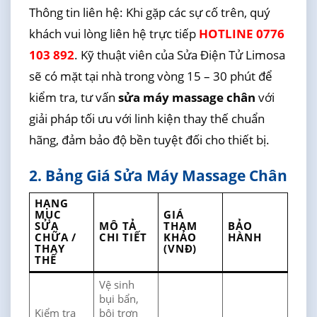
Thông tin liên hệ: Khi gặp các sự cố trên, quý
khách vui lòng liên hệ trực tiếp
HOTLINE 0776
103 892
. Kỹ thuật viên của Sửa Điện Tử Limosa
sẽ có mặt tại nhà trong vòng 15 – 30 phút để
kiểm tra, tư vấn
sửa máy massage chân
với
giải pháp tối ưu với linh kiện thay thế chuẩn
hãng, đảm bảo độ bền tuyệt đối cho thiết bị.
2. Bảng Giá Sửa Máy Massage Chân
HẠNG
MỤC
GIÁ
SỬA
MÔ TẢ
THAM
BẢO
CHỮA /
CHI TIẾT
KHẢO
HÀNH
THAY
(VNĐ)
THẾ
Vệ sinh
bụi bẩn,
Kiểm tra
bôi trơn