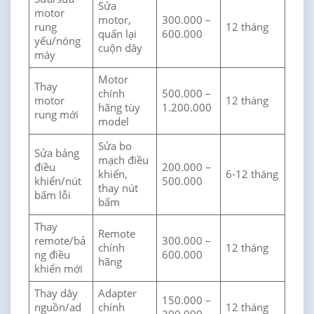
Sửa
motor
motor,
300.000 –
rung
12 tháng
quấn lại
600.000
yếu/nóng
cuộn dây
máy
Motor
Thay
chính
500.000 –
motor
12 tháng
hãng tùy
1.200.000
rung mới
model
Sửa bo
Sửa bảng
mạch điều
điều
200.000 –
khiển,
6-12 tháng
khiển/nút
500.000
thay nút
bấm lỗi
bấm
Thay
Remote
remote/bả
300.000 –
chính
12 tháng
ng điều
600.000
hãng
khiển mới
Thay dây
Adapter
150.000 –
nguồn/ad
chính
12 tháng