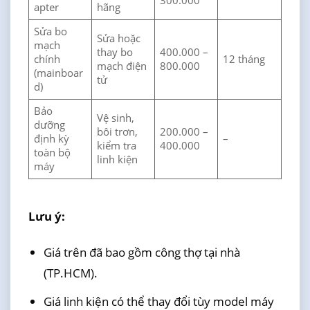
300.000
apter
hãng
Sửa bo
Sửa hoặc
mạch
thay bo
400.000 –
chính
12 tháng
mạch điện
800.000
(mainboar
tử
d)
Bảo
Vệ sinh,
dưỡng
bôi trơn,
200.000 –
định kỳ
–
kiểm tra
400.000
toàn bộ
linh kiện
máy
Lưu ý:
Giá trên đã bao gồm công thợ tại nhà
(TP.HCM).
Giá linh kiện có thể thay đổi tùy model máy