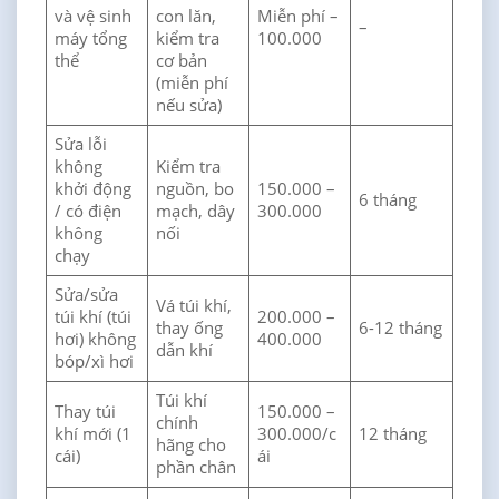
và vệ sinh
con lăn,
Miễn phí –
–
máy tổng
kiểm tra
100.000
thể
cơ bản
(miễn phí
nếu sửa)
Sửa lỗi
không
Kiểm tra
khởi động
nguồn, bo
150.000 –
6 tháng
/ có điện
mạch, dây
300.000
không
nối
chạy
Sửa/sửa
Vá túi khí,
túi khí (túi
200.000 –
thay ống
6-12 tháng
hơi) không
400.000
dẫn khí
bóp/xì hơi
Túi khí
Thay túi
150.000 –
chính
khí mới (1
300.000/c
12 tháng
hãng cho
cái)
ái
phần chân