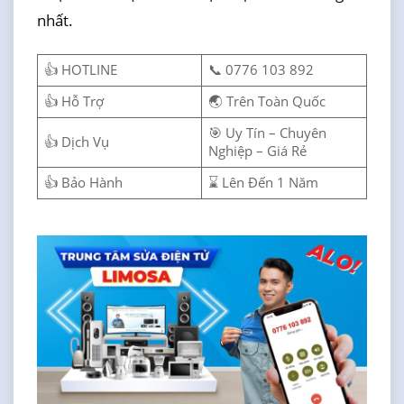
nhất.
👍 HOTLINE
📞 0776 103 892
👍 Hỗ Trợ
🌏 Trên Toàn Quốc
🎯 Uy Tín – Chuyên
👍 Dịch Vụ
Nghiệp – Giá Rẻ
👍 Bảo Hành
⌛ Lên Đến 1 Năm