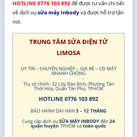
HOTLINE 0776 103 892
để được tư vấn chi tiết
về dịch vụ
sửa máy Inbody
và được hỗ trợ tận
nơi.
TRUNG TÂM SỬA ĐIỆN TỬ
LIMOSA
UY TÍN – CHUYÊN NGHIỆP – GIÁ RẺ – CÓ MẶT
NHANH CHÓNG
Trụ sở chính: 32 Lũy Bán Bích, Phường Tân
Thới Hòa, Quận Tân Phú, TPHCM
HOTLINE 0776 103 892
BẢO HÀNH DÀI HẠN
3 – 12 THÁNG
Cung cấp dịch vụ
SỬA MÁY INBODY
đến
24
quận huyện
TPHCM và
toàn quốc