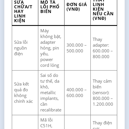
SỬA
MÔ TẢ
ĐƠN GIÁ
LINH
CHỮA/T
LỖI PHỔ
(VNĐ)
KIỆN
HAY
BIẾN
NẾU CẦN
LINH
(VNĐ)
KIỆN
Máy
không bật,
Thay
Sửa lỗi
adapter
300.000 –
adapter:
nguồn
hỏng, pin
500.000
600.000 –
điện
yếu,
800.000
power
cord lỏng
Sai số do
tư thế, da
Thay cảm
Sửa kết
khô,
biến
quả đo
400.000 –
metallic
(sensor):
không
600.000
implants,
800.000 –
chính xác
cần
1.200.000
recalibrate
Mã lỗi
Thay điện
C51H,
cực