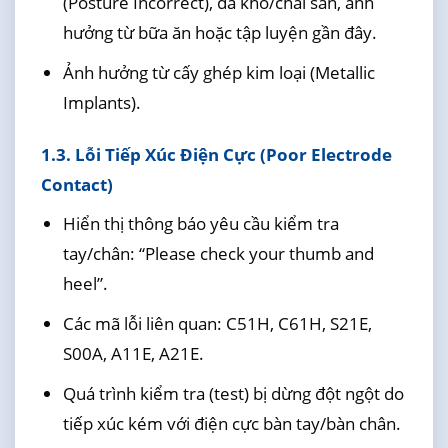
(Posture Incorrect), da khô/chai sần, ảnh
hưởng từ bữa ăn hoặc tập luyện gần đây.
Ảnh hưởng từ cấy ghép kim loại (Metallic
Implants).
1.3. Lỗi Tiếp Xúc Điện Cực (Poor Electrode
Contact)
Hiển thị thông báo yêu cầu kiểm tra
tay/chân: “Please check your thumb and
heel”.
Các mã lỗi liên quan: C51H, C61H, S21E,
S00A, A11E, A21E.
Quá trình kiểm tra (test) bị dừng đột ngột do
tiếp xúc kém với điện cực bàn tay/bàn chân.