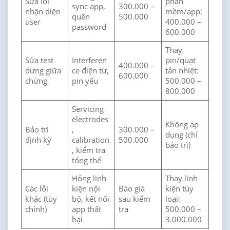
Sửa lỗi
phần
sync app,
300.000 –
nhận diện
mềm/app:
quên
500.000
user
400.000 –
password
600.000
Thay
Sửa test
Interferen
pin/quạt
400.000 –
dừng giữa
ce điện từ,
tản nhiệt:
600.000
chừng
pin yếu
500.000 –
800.000
Servicing
electrodes
Không áp
Bảo trì
,
300.000 –
dụng (chỉ
định kỳ
calibration
500.000
bảo trì)
, kiểm tra
tổng thể
Hỏng linh
Thay linh
Các lỗi
kiện nội
Báo giá
kiện tùy
khác (tùy
bộ, kết nối
sau kiểm
loại:
chỉnh)
app thất
tra
500.000 –
bại
3.000.000