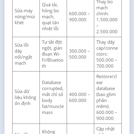
Thay bo
Quá tải,
mạch
Sửa máy
hỏng bo
600.000 –
chính:
nóng/mùi
mạch,
900.000
1.500.000
khét
quạt tản
–
nhiệt lỗi
2.500.000
Tự tắt đột
Thay dây
Sửa lỗi
ngột, gián
cáp/conne
dây
300.000 –
đoạn Wi-
ctors:
nối/ngắt
500.000
Fi/Bluetoo
500.000 –
mạch
th
700.000
Restore/cl
Database
ear
corrupted,
database
Sửa dữ
mất chỉ số
400.000 –
(bao gồm
liệu không
body
600.000
phần
ổn định
fat/muscle
mềm):
mass
600.000 –
900.000
Cập nhật
Không