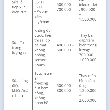
Sửa lỗi
C61H,
500.000 –
(electrode)
tiếp xúc
S21E,…;
700.000
: 900.000
điện cực
tiếp xúc
–
kém
1.500.000
tay/chân
Không đo
được, hiển
Thay bàn
thị sai do
đạp/cảm
Sửa đo
bề mặt
400.000 –
biến trọng
trọng
không
600.000
lượng:
lượng sai
phẳng,
700.000 –
sensor
1.000.000
issues
Touchscre
Thay màn
en
Sửa bảng
hình cảm
freezing,
điều
500.000 –
ứng:
nút bấm
khiển/mà
800.000
1.200.000
hỏng,
n hình
–
không
2.000.000
phản hồi