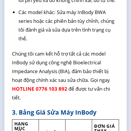
lỗi pin yếu và đo không chính xác do tư thế.
Các model khác: Sửa máy InBody BWA
series hoặc các phiên bản tùy chỉnh, chúng
tôi đánh giá và sửa dựa trên tình trạng cụ
thể.
Chúng tôi cam kết hỗ trợ tất cả các model
InBody sử dụng công nghệ Bioelectrical
Impedance Analysis (BIA), đảm bảo thiết bị
hoạt động chính xác sau sửa chữa. Gọi ngay
HOTLINE 0776 103 892
để được tư vấn chi
tiết.
3. Bảng Giá Sửa Máy InBody
HẠNG
ĐƠN GIÁ
MỤC
THAY