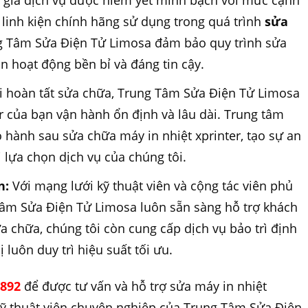
giá dịch vụ được niêm yết minh bạch với mức cạnh
 linh kiện chính hãng sử dụng trong quá trình
sửa
g Tâm Sửa Điện Tử Limosa đảm bảo quy trình sửa
n hoạt động bền bỉ và đáng tin cậy.
i hoàn tất sửa chữa, Trung Tâm Sửa Điện Tử Limosa
r của bạn vận hành ổn định và lâu dài. Trung tâm
 hành sau sửa chữa máy in nhiệt xprinter, tạo sự an
 lựa chọn dịch vụ của chúng tôi.
n:
Với mạng lưới kỹ thuật viên và cộng tác viên phủ
Tâm Sửa Điện Tử Limosa luôn sẵn sàng hỗ trợ khách
 chữa, chúng tôi còn cung cấp dịch vụ bảo trì định
ị luôn duy trì hiệu suất tối ưu.
 892
để được tư vấn và hỗ trợ sửa máy in nhiệt
kỹ thuật viên chuyên nghiệp của Trung Tâm Sửa Điện